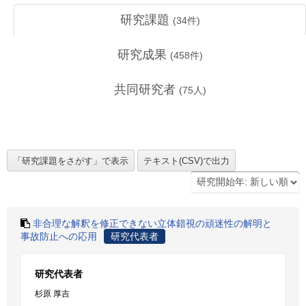
研究課題
(
34
件)
研究成果
(
458
件)
共同研究者
(
75
人)
非合理な解釈を修正できない立体錯視の頑迷性の解明と
事故防止への応用
研究代表者
研究代表者
杉原 厚吉