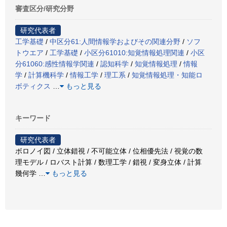
審査区分/研究分野
研究代表者
工学基礎
/
中区分61:人間情報学およびその関連分野
/
ソフ
トウエア
/
工学基礎
/
小区分61010:知覚情報処理関連
/
小区
分61060:感性情報学関連
/
認知科学
/
知覚情報処理
/
情報
学
/
計算機科学
/
情報工学
/
理工系
/
知覚情報処理・知能ロ
ボティクス
…
もっと見る
キーワード
研究代表者
ボロノイ図 / 立体錯視 / 不可能立体 / 位相優先法 / 視覚の数
理モデル / ロバスト計算 / 数理工学 / 錯視 / 変身立体 / 計算
幾何学
…
もっと見る