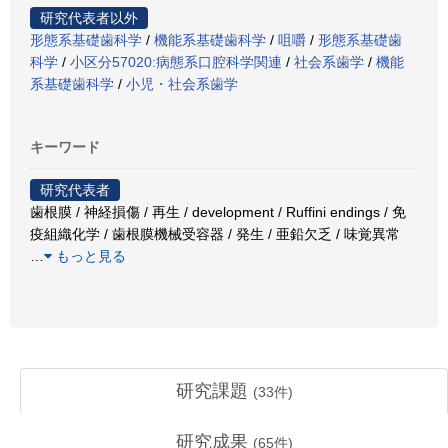
研究代表者以外
形態系基礎歯科学
/
機能系基礎歯科学
/
咀嚼
/
形態系基礎歯
科学
/
小区分57020:病態系口腔科学関連
/
社会系歯学
/
機能
系基礎歯科学
/
小児・社会系歯学
キーワード
研究代表者
歯根膜 / 神経損傷 / 再生 / development / Ruffini endings / 免
疫組織化学 / 歯根膜機械受容器 / 発生 / 亜鉛欠乏 / 味覚異常
…
もっと見る
研究課題
(
33
件)
研究成果
(
65
件)