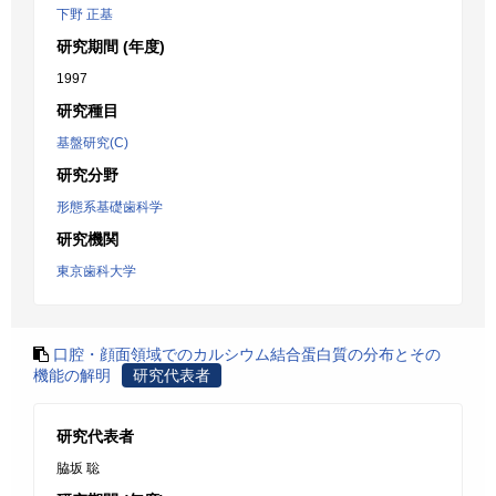
下野 正基
研究期間 (年度)
1997
研究種目
基盤研究(C)
研究分野
形態系基礎歯科学
研究機関
東京歯科大学
口腔・顔面領域でのカルシウム結合蛋白質の分布とその
機能の解明
研究代表者
研究代表者
脇坂 聡