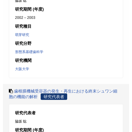
脇坂 聡
研究期間 (年度)
2002 – 2003
研究種目
萌芽研究
研究分野
形態系基礎歯科学
研究機関
大阪大学
歯根膜機械受容器の発生・再生における終末シュワン細
胞の機能の解析
研究代表者
研究代表者
脇坂 聡
研究期間 (年度)