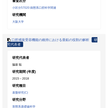
審査区分
小区分57020:病態系口腔科学関連
研究機関
大阪大学
口腔感覚受容機能の維持における亜鉛の役割の解析
研
究代表者
研究代表者
脇坂 聡
研究期間 (年度)
2015 – 2018
研究種目
基盤研究(C)
研究分野
形態系基礎歯科学