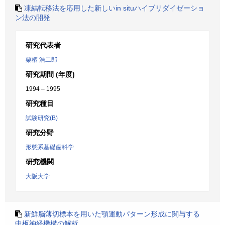
凍結転移法を応用した新しいin situハイブリダイゼーショ
ン法の開発
研究代表者
栗栖 浩二郎
研究期間 (年度)
1994 – 1995
研究種目
試験研究(B)
研究分野
形態系基礎歯科学
研究機関
大阪大学
新鮮脳薄切標本を用いた顎運動パターン形成に関与する
中枢神経機構の解析