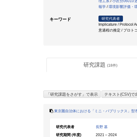
理工系
/
小区分06010
報学
/
環境影響評価・
研究代表者
キーワード
Implicature / Pr
意過程の推定 / プロト
研究課題
(
18
件)
東京圏自治体における「ミニ・パブリックス」型
研究代表者
長野 基
研究期間 (年度)
2021 – 2024