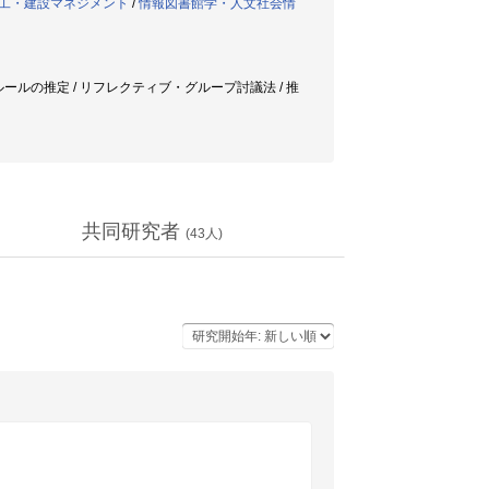
工・建設マネジメント
/
情報図書館学・人文社会情
ール / 非言語化ルールの推定 / リフレクティブ・グループ討議法 / 推
共同研究者
(
43
人)