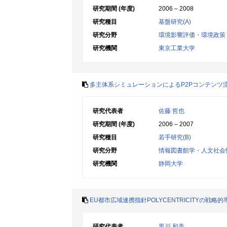
研究期間 (年度)
2006 – 2008
研究種目
基盤研究(A)
研究分野
環境影響評価・環境政策
研究機関
東京工業大学
多主体系シミュレーションによるP2Pコンテンツ
研究代表者
佐藤 哲也
研究期間 (年度)
2006 – 2007
研究種目
若手研究(B)
研究分野
情報図書館学・人文社会
研究機関
静岡大学
EU都市広域連携指針POLYCENTRICITYの戦略
研究代表者
黒川 和美