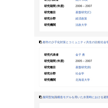
研究期間 (年度)
2006 – 2007
研究種目
基盤研究(C)
研究分野
経済政策
研究機関
法政大学
都市の少子化対策とコミュニティ共生の比較社会
研究代表者
金子 勇
研究期間 (年度)
2005 – 2007
研究種目
基盤研究(B)
研究分野
社会学
研究機関
北海道大学
擬同型知識構造モデルを用いた水害時における避