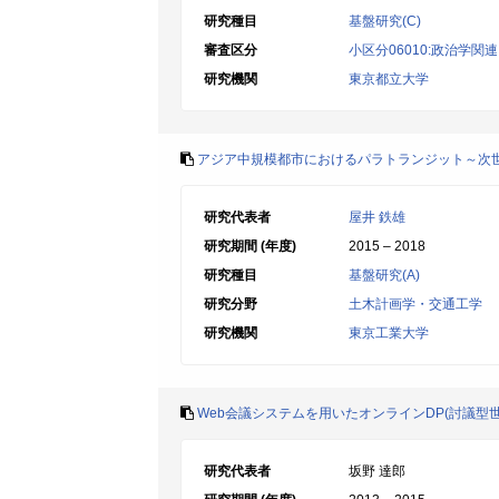
研究種目
基盤研究(C)
審査区分
小区分06010:政治学関連
研究機関
東京都立大学
アジア中規模都市におけるパラトランジット～次
研究代表者
屋井 鉄雄
研究期間 (年度)
2015 – 2018
研究種目
基盤研究(A)
研究分野
土木計画学・交通工学
研究機関
東京工業大学
Web会議システムを用いたオンラインDP(討議型
研究代表者
坂野 達郎