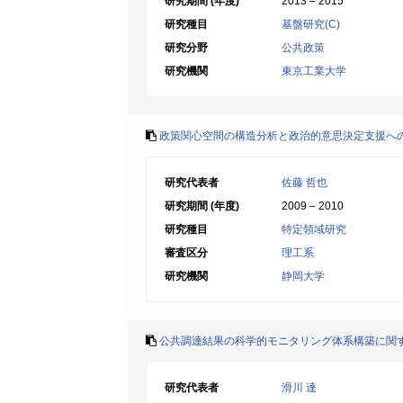
研究期間 (年度)
2013 – 2015
研究種目
基盤研究(C)
研究分野
公共政策
研究機関
東京工業大学
政策関心空間の構造分析と政治的意思決定支援へ
研究代表者
佐藤 哲也
研究期間 (年度)
2009 – 2010
研究種目
特定領域研究
審査区分
理工系
研究機関
静岡大学
公共調達結果の科学的モニタリング体系構築に関
研究代表者
滑川 達