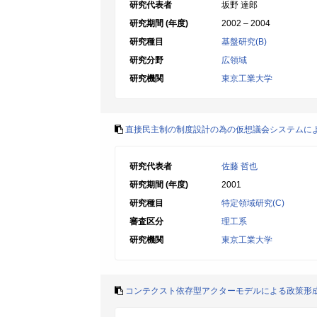
研究代表者
坂野 達郎
研究期間 (年度)
2002 – 2004
研究種目
基盤研究(B)
研究分野
広領域
研究機関
東京工業大学
直接民主制の制度設計の為の仮想議会システムに
研究代表者
佐藤 哲也
研究期間 (年度)
2001
研究種目
特定領域研究(C)
審査区分
理工系
研究機関
東京工業大学
コンテクスト依存型アクターモデルによる政策形