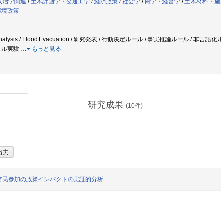
:政治学関連
/
土木計画学・交通工学
/
経済政策
/
社会学
/
商学・経営学
/
土木材料・施
環境政策
otocol Analysis / Flood Evacuation / 研究発表 / 行動決定ルール / 事実推論ル
コル実験
…
もっと見る
研究成果
(
10
件)
市民参加の政策インパクトの実証的分析