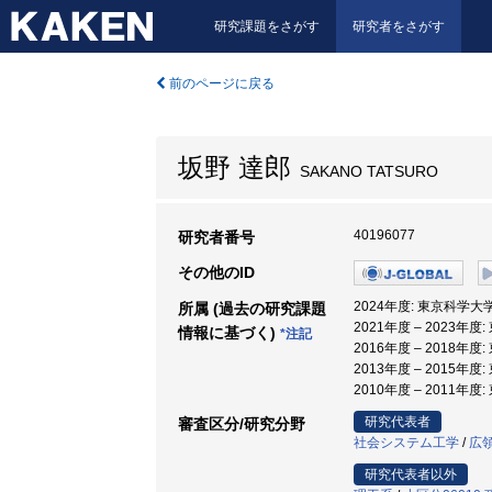
研究課題をさがす
研究者をさがす
前のページに戻る
坂野 達郎
SAKANO TATSURO
40196077
研究者番号
その他のID
2024年度: 東京科学大
所属 (過去の研究課題
2021年度 – 2023年
情報に基づく)
*注記
2016年度 – 2018年
2013年度 – 2015年
2010年度 – 2011
研究代表者
審査区分/研究分野
社会システム工学
/
広
研究代表者以外