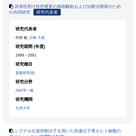
原発性胆汁性肝硬変の病因解析および治療法開発のため
の共同研究
研究代表者
研究代表者
中村 稔,
石橋 大海
研究期間 (年度)
1999 – 2001
研究種目
基盤研究(B)
研究分野
内科学一般
研究機関
九州大学
シグナル伝達抑制分子を用いた癌遺伝子導入ヒト細胞の