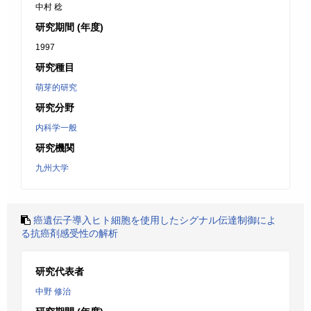
中村 稔
研究期間 (年度)
1997
研究種目
萌芽的研究
研究分野
内科学一般
研究機関
九州大学
癌遺伝子導入ヒト細胞を使用したシグナル伝達制御によ
る抗癌剤感受性の解析
研究代表者
中野 修治