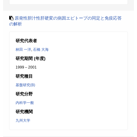
原発性胆汁性肝硬変の病因エピトープの同定と免疫応答
の解析
研究代表者
林田 一洋
,
石橋 大海
研究期間 (年度)
1999 – 2001
研究種目
基盤研究(B)
研究分野
内科学一般
研究機関
九州大学