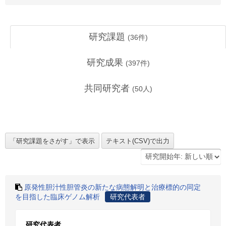
研究課題
(
36
件)
研究成果
(
397
件)
共同研究者
(
50
人)
原発性胆汁性胆管炎の新たな病態解明と治療標的の同定
を目指した臨床ゲノム解析
研究代表者
研究代表者