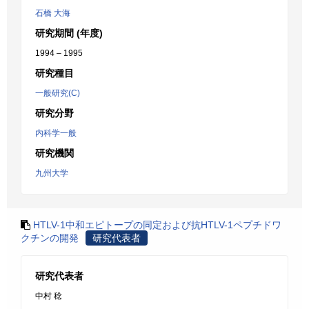
石橋 大海
研究期間 (年度)
1994 – 1995
研究種目
一般研究(C)
研究分野
内科学一般
研究機関
九州大学
HTLV-1中和エピトープの同定および抗HTLV-1ペプチドワ
クチンの開発
研究代表者
研究代表者
中村 稔