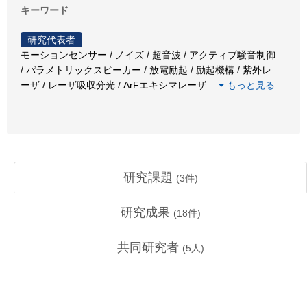
キーワード
研究代表者
モーションセンサー / ノイズ / 超音波 / アクティブ騒音制御
/ パラメトリックスピーカー / 放電励起 / 励起機構 / 紫外レ
ーザ / レーザ吸収分光 / ArFエキシマレーザ
…
もっと見る
研究課題
(
3
件)
研究成果
(
18
件)
共同研究者
(
5
人)