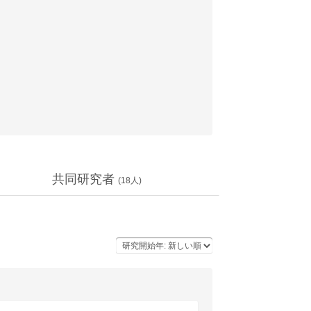
共同研究者
(
18
人)