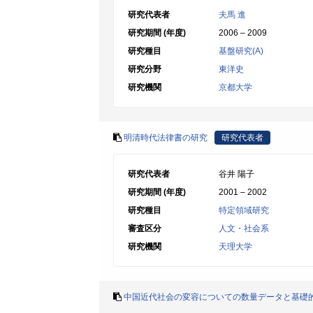
研究代表者
夫馬 進
研究期間 (年度)
2006 – 2009
研究種目
基盤研究(A)
研究分野
東洋史
研究機関
京都大学
明清時代法律書の研究
研究代表者
研究代表者
谷井 陽子
研究期間 (年度)
2001 – 2002
研究種目
特定領域研究
審査区分
人文・社会系
研究機関
天理大学
中国近代社会の変容についての数量データと基礎