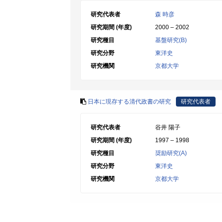
研究代表者
森 時彦
研究期間 (年度)
2000 – 2002
研究種目
基盤研究(B)
研究分野
東洋史
研究機関
京都大学
日本に現存する清代政書の研究
研究代表者
研究代表者
谷井 陽子
研究期間 (年度)
1997 – 1998
研究種目
奨励研究(A)
研究分野
東洋史
研究機関
京都大学