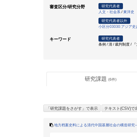
研究代表者
審査区分/研究分野
人文・社会系
/
東洋史
研究代表者以外
小区分03030:アジ
研究代表者
キーワード
条例 / 清 / 裁判制度 / 『
研究課題
(
6
件)
地方档案史料による清代中国基層社会の構造研究