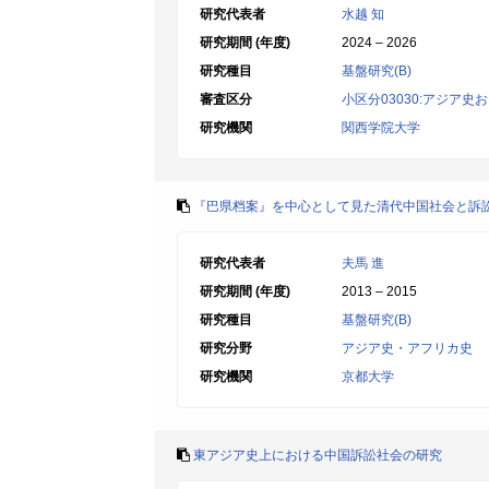
研究代表者
水越 知
研究期間 (年度)
2024 – 2026
研究種目
基盤研究(B)
審査区分
小区分03030:アジア
研究機関
関西学院大学
『巴県档案』を中心として見た清代中国社会と訴訟
研究代表者
夫馬 進
研究期間 (年度)
2013 – 2015
研究種目
基盤研究(B)
研究分野
アジア史・アフリカ史
研究機関
京都大学
東アジア史上における中国訴訟社会の研究