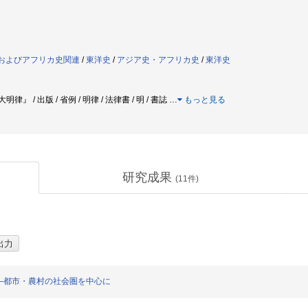
ア史およびアフリカ史関連
/
東洋史
/
アジア史・アフリカ史
/
東洋史
大明律』 / 出版 / 省例 / 明律 / 法律書 / 明 / 書誌
…
もっと見る
研究成果
(
11
件)
―都市・農村の社会圏を中心に