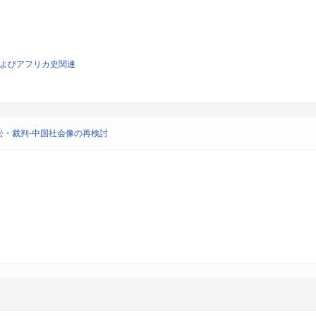
史およびアフリカ史関連
・裁判-中国社会像の再検討