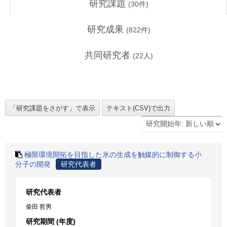
研究課題
(
30
件)
研究成果
(
822
件)
共同研究者
(
22
人)
極限環境開拓を目指した氷の生成を触媒的に制御する小
分子の開発
研究代表者
研究代表者
柴田 哲男
研究期間 (年度)