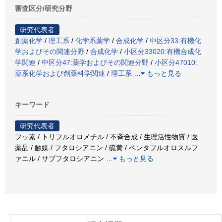
審査区分/研究分野
研究代表者
創薬化学
/
理工系
/
化学系薬学
/
合成化学
/
中区分33:有機化
学およびその関連分野
/
合成化学
/
小区分33020:有機合成化
学関連
/
中区分47:薬学およびその関連分野
/
小区分47010:
薬系化学および創薬科学関連
/
理工系
…
もっと見る
キーワード
研究代表者
フッ素 / トリフルオロメチル / 不斉合成 / 生理活性物質 / 医
薬品 / 触媒 / フタロシアニン / 硫黄 / ペンタフルオロスルフ
ァニル / サブフタロシアニン
…
もっと見る