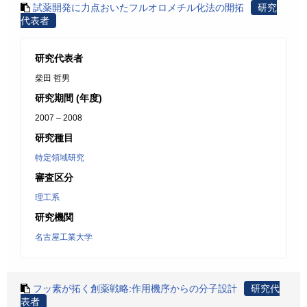
試薬開発に力点おいたフルオロメチル化法の開拓
研究
代表者
研究代表者
柴田 哲男
研究期間 (年度)
2007 – 2008
研究種目
特定領域研究
審査区分
理工系
研究機関
名古屋工業大学
フッ素が拓く創薬戦略:作用機序からの分子設計
研究代
表者