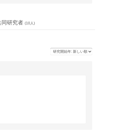
共同研究者
(
10
人)