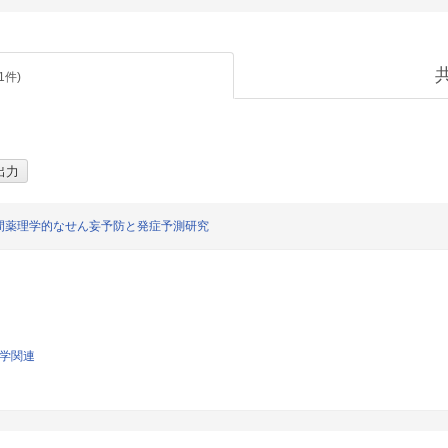
1
件)
間薬理学的なせん妄予防と発症予測研究
科学関連