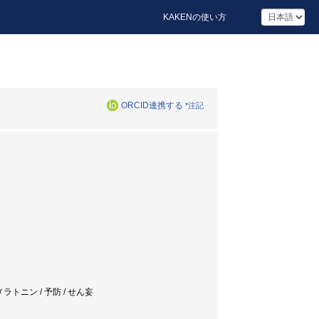
KAKENの使い方
ORCID連携する
*注記
ラトニン / 予防 / せん妄