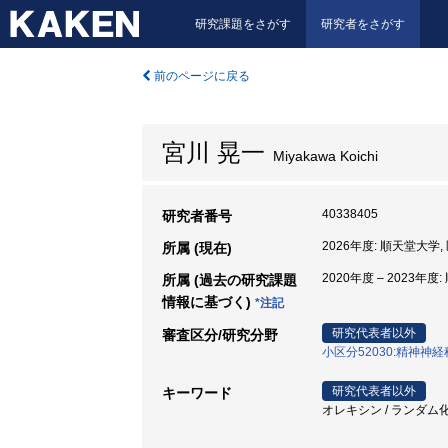
研究課題をさがす
研究者をさがす
前のページに戻る
宮川 晃一
Miyakawa Koichi
40338405
研究者番号
2026年度: 順天堂大学,
所属 (現在)
2020年度 – 2023年度
所属 (過去の研究課題
情報に基づく)
*注記
研究代表者以外
審査区分/研究分野
小区分52030:精神神
研究代表者以外
キーワード
オレキシン / ランダム化比