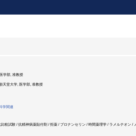
 医学部, 准教授
: 順天堂大学, 医学部, 准教授
経科学関連
較試験 / 抗精神病薬貼付剤 / 拒薬 / ブロナンセリン / 時間薬理学 / ラメルテオン / メ