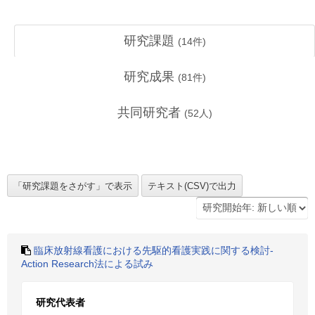
研究課題
(
14
件)
研究成果
(
81
件)
共同研究者
(
52
人)
臨床放射線看護における先駆的看護実践に関する検討‐
Action Research法による試み
研究代表者