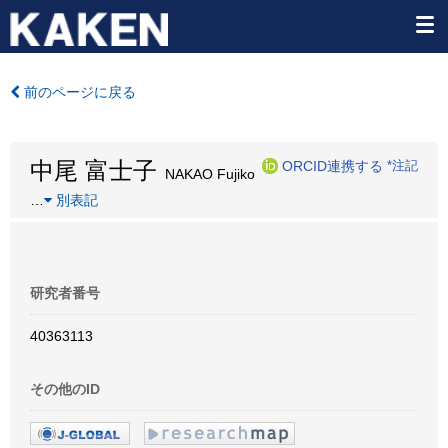
前のページに戻る
中尾 富士子
ORCID連携する
*注記
NAKAO Fujiko
…
別表記
研究者番号
40363113
その他のID