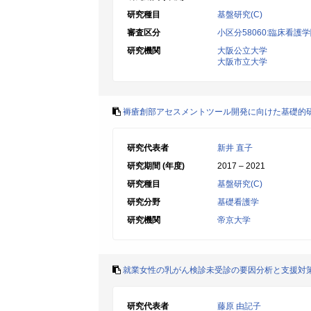
研究種目
基盤研究(C)
審査区分
小区分58060:臨床看護
研究機関
大阪公立大学
大阪市立大学
褥瘡創部アセスメントツール開発に向けた基礎的
研究代表者
新井 直子
研究期間 (年度)
2017 – 2021
研究種目
基盤研究(C)
研究分野
基礎看護学
研究機関
帝京大学
就業女性の乳がん検診未受診の要因分析と支援対
研究代表者
藤原 由記子