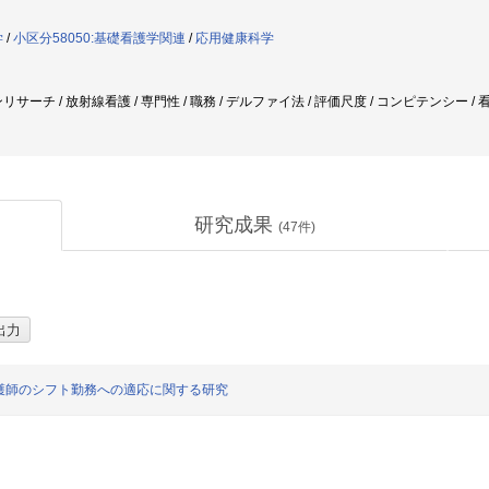
学
/
小区分58050:基礎看護学関連
/
応用健康科学
リサーチ / 放射線看護 / 専門性 / 職務 / デルファイ法 / 評価尺度 / コンピテンシー 
研究成果
(
47
件)
護師のシフト勤務への適応に関する研究