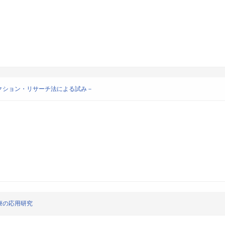
クション・リサーチ法による試み－
療の応用研究