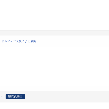
ーセルフケア支援による展開－
開－
研究代表者