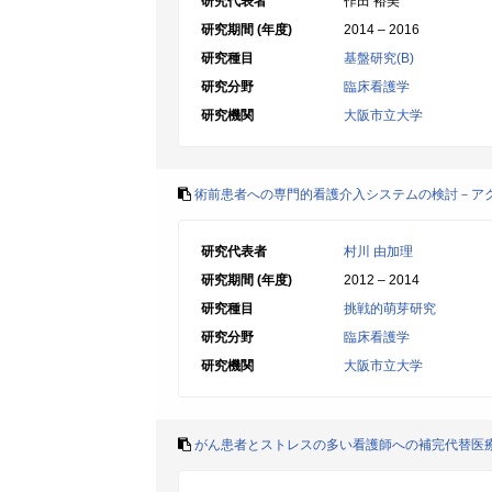
研究代表者
作田 裕美
研究期間 (年度)
2014 – 2016
研究種目
基盤研究(B)
研究分野
臨床看護学
研究機関
大阪市立大学
術前患者への専門的看護介入システムの検討－ア
研究代表者
村川 由加理
研究期間 (年度)
2012 – 2014
研究種目
挑戦的萌芽研究
研究分野
臨床看護学
研究機関
大阪市立大学
がん患者とストレスの多い看護師への補完代替医