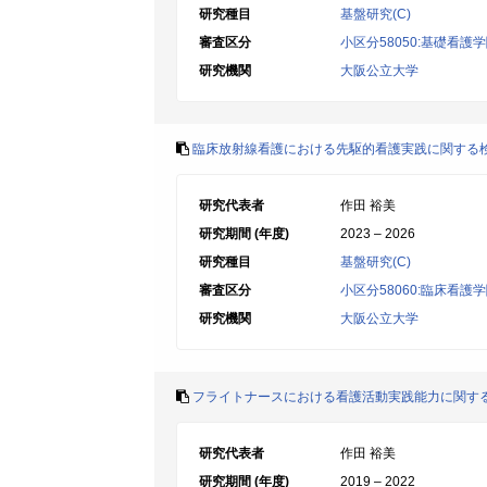
研究種目
基盤研究(C)
審査区分
小区分58050:基礎看護
研究機関
大阪公立大学
臨床放射線看護における先駆的看護実践に関する検討‐Ac
研究代表者
作田 裕美
研究期間 (年度)
2023 – 2026
研究種目
基盤研究(C)
審査区分
小区分58060:臨床看護
研究機関
大阪公立大学
フライトナースにおける看護活動実践能力に関す
研究代表者
作田 裕美
研究期間 (年度)
2019 – 2022