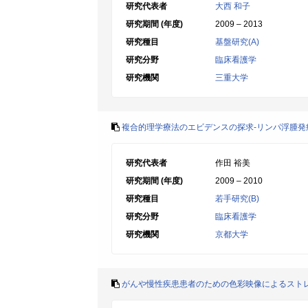
研究代表者
大西 和子
研究期間 (年度)
2009 – 2013
研究種目
基盤研究(A)
研究分野
臨床看護学
研究機関
三重大学
複合的理学療法のエビデンスの探求-リンパ浮腫発
研究代表者
作田 裕美
研究期間 (年度)
2009 – 2010
研究種目
若手研究(B)
研究分野
臨床看護学
研究機関
京都大学
がんや慢性疾患患者のための色彩映像によるスト