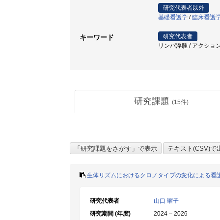
研究代表者以外
基礎看護学
/
臨床看護
研究代表者
キーワード
リンパ浮腫 / アクション
研究課題
(
15
件)
生体リズムにおけるクロノタイプの変化による看
研究代表者
山口 曜子
研究期間 (年度)
2024 – 2026