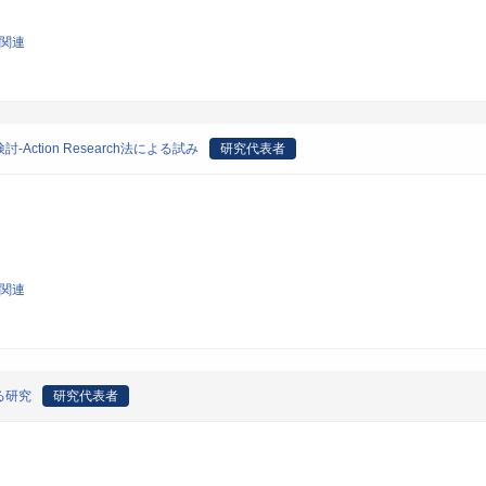
学関連
tion Research法による試み
研究代表者
学関連
る研究
研究代表者