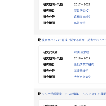
研究期間 (年度)
2017 – 2022
研究種目
基盤研究(C)
研究分野
応用健康科学
研究機関
鳥取大学
災害サバイバー育成に関する研究－災害サバイバ
研究代表者
村川 由加理
研究期間 (年度)
2016 – 2019
研究種目
挑戦的萌芽研究
研究分野
基礎看護学
研究機関
大阪市立大学
リンパ浮腫看護モデルの構築－PCAPS からの展