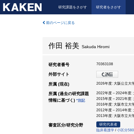
研究課題をさがす
研究者をさがす
前のページに戻る
作田 裕美
Sakuda Hiromi
70363108
研究者番号
外部サイト
2026年度: 大阪公立大
所属 (現在)
2022年度 – 2024年
所属 (過去の研究課題
2015年度 – 2021年
情報に基づく)
*注記
2016年度: 大阪市立大
2012年度 – 2014年
2013年度: 大阪市立大
研究代表者
審査区分/研究分野
臨床看護学
/
小区分58