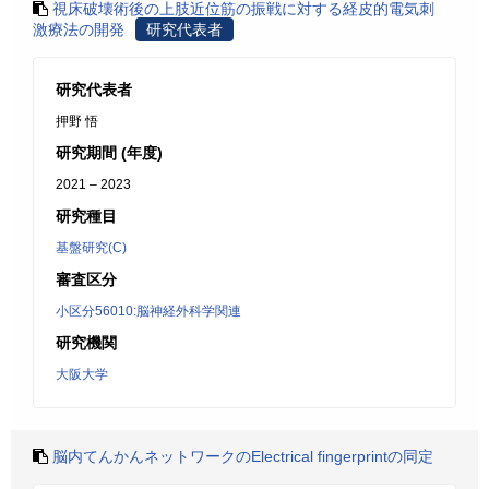
視床破壊術後の上肢近位筋の振戦に対する経皮的電気刺
激療法の開発
研究代表者
研究代表者
押野 悟
研究期間 (年度)
2021 – 2023
研究種目
基盤研究(C)
審査区分
小区分56010:脳神経外科学関連
研究機関
大阪大学
脳内てんかんネットワークのElectrical fingerprintの同定