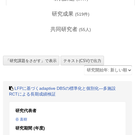
研究成果
(
519
件)
共同研究者
(
55
人)
LFPに基づくadaptive DBSの標準化と個別化―多施設
RCTによる長期成績検証
研究代表者
谷 直樹
研究期間 (年度)