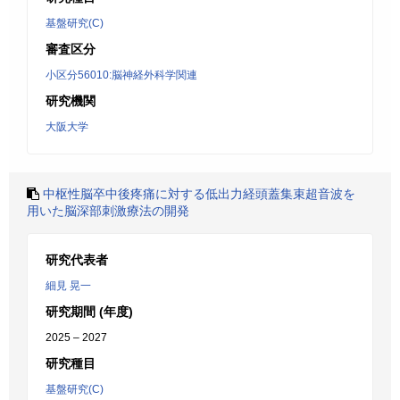
基盤研究(C)
審査区分
小区分56010:脳神経外科学関連
研究機関
大阪大学
中枢性脳卒中後疼痛に対する低出力経頭蓋集束超音波を
用いた脳深部刺激療法の開発
研究代表者
細見 晃一
研究期間 (年度)
2025 – 2027
研究種目
基盤研究(C)