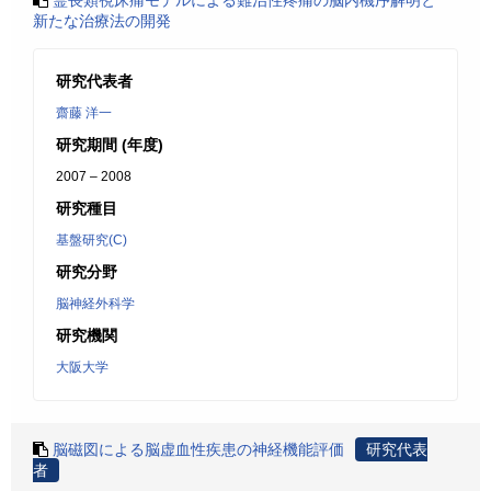
霊長類視床痛モデルによる難治性疼痛の脳内機序解明と
新たな治療法の開発
研究代表者
齋藤 洋一
研究期間 (年度)
2007 – 2008
研究種目
基盤研究(C)
研究分野
脳神経外科学
研究機関
大阪大学
脳磁図による脳虚血性疾患の神経機能評価
研究代表
者