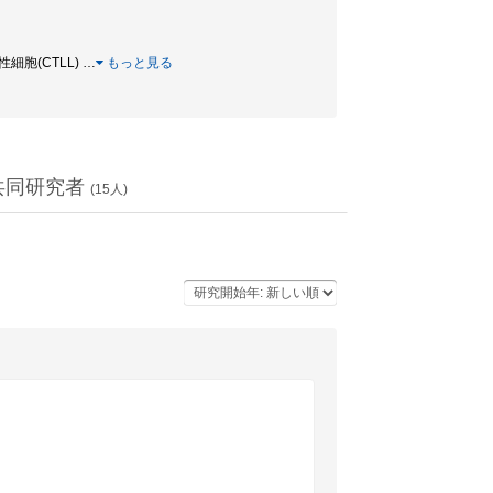
性細胞(CTLL)
…
もっと見る
共同研究者
(
15
人)