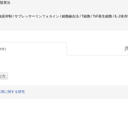
AM阻害法
疫抑制 / サプレッサーリンフォカイン / 細胞融合法 / T細胞 / TsF産生細胞 / IL-2依存
4
件)
臨床応用に関する研究