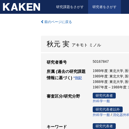
研究課題をさがす
研究者をさがす
前のページに戻る
秋元 実
アキモト ミノル
50167847
研究者番号
1989年度: 東北大学, 
所属 (過去の研究課題
1989年度: 東北大学,
情報に基づく)
*注記
1988年度: 東北大学, 
1987年度 – 1988年
研究代表者
審査区分/研究分野
外科学一般
研究代表者以外
外科学一般
/
消化器外
研究代表者
キーワード