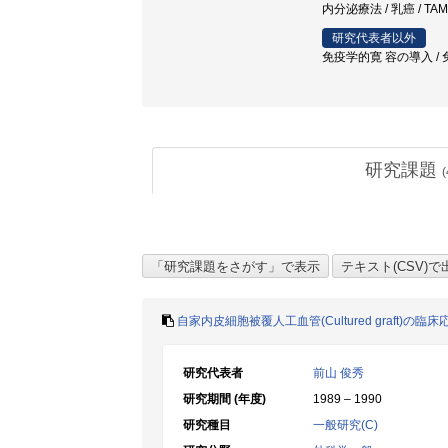
内分泌療法 / 乳癌 / T
研究代表者以外
免疫学的寛 容の導入 / 免
研究課題
(
自家内皮細胞被覆人工血管(Cultured graft)の
研究代表者
前山 俊秀
研究期間 (年度)
1989 – 1990
研究種目
一般研究(C)