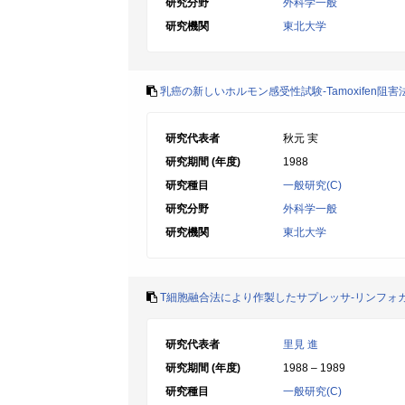
研究分野
外科学一般
研究機関
東北大学
乳癌の新しいホルモン感受性試験-Tamoxifen阻害
研究代表者
秋元 実
研究期間 (年度)
1988
研究種目
一般研究(C)
研究分野
外科学一般
研究機関
東北大学
T細胞融合法により作製したサプレッサ-リンフォ
研究代表者
里見 進
研究期間 (年度)
1988 – 1989
研究種目
一般研究(C)