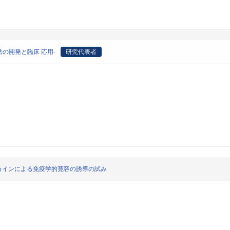
法の開発と臨床 応用-
研究代表者
カインによる免疫学的寛容の誘導の試み