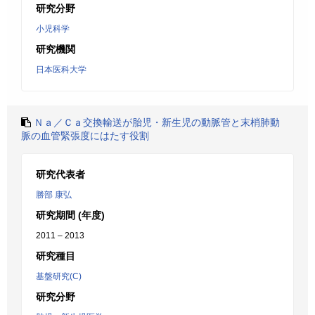
研究分野
小児科学
研究機関
日本医科大学
Ｎａ／Ｃａ交換輸送が胎児・新生児の動脈管と末梢肺動
脈の血管緊張度にはたす役割
研究代表者
勝部 康弘
研究期間 (年度)
2011 – 2013
研究種目
基盤研究(C)
研究分野