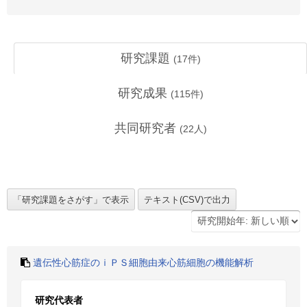
研究課題
(
17
件)
研究成果
(
115
件)
共同研究者
(
22
人)
遺伝性心筋症のｉＰＳ細胞由来心筋細胞の機能解析
研究代表者