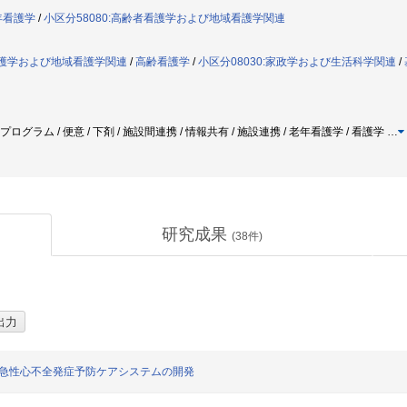
年看護学
/
小区分58080:高齢者看護学および地域看護学関連
者看護学および地域看護学関連
/
高齢看護学
/
小区分08030:家政学および生活科学関連
/
プログラム / 便意 / 下剤 / 施設間連携 / 情報共有 / 施設連携 / 老年看護学 / 看護学
…
研究成果
(
38
件)
の急性心不全発症予防ケアシステムの開発