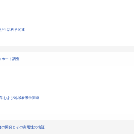
よび生活科学関連
コホート調査
看護学および地域看護学関連
度の開発とその実用性の検証