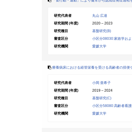
「食行動・運動」により健常から認知症発症過程
研究代表者
丸山 広達
研究期間 (年度)
2020 – 2023
研究種目
基盤研究(B)
審査区分
小区分08030:家政学お
研究機関
愛媛大学
療養病床における経管栄養を受ける高齢者の排便
研究代表者
小岡 亜希子
研究期間 (年度)
2019 – 2024
研究種目
基盤研究(C)
審査区分
小区分58080:高齢者
研究機関
愛媛大学