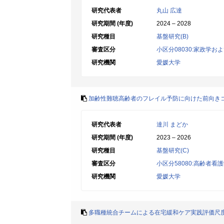
研究代表者
丸山 広達
研究期間 (年度)
2024 – 2028
研究種目
基盤研究(B)
審査区分
小区分08030:家政学お
研究機関
愛媛大学
加齢性難聴高齢者のフレイル予防に向けた前向き
研究代表者
達川 まどか
研究期間 (年度)
2023 – 2026
研究種目
基盤研究(C)
審査区分
小区分58080:高齢者
研究機関
愛媛大学
多職種統合チームによる在宅緩和ケア実践評価尺