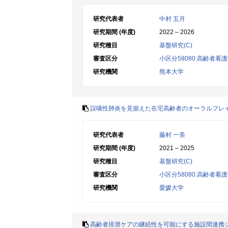
研究代表者
中村 五月
研究期間 (年度)
2022 – 2026
研究種目
基盤研究(C)
審査区分
小区分58080:高齢者
研究機関
熊本大学
誤嚥性肺炎を見据えた在宅高齢者のオーラルフレ
研究代表者
藤村 一美
研究期間 (年度)
2021 – 2025
研究種目
基盤研究(C)
審査区分
小区分58080:高齢者
研究機関
愛媛大学
高齢者排泄ケアの継続性を可能にする施設間連携