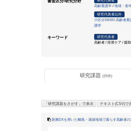
研究代表者
審査区分/研究分野
高齢看護学
/
地域・老
研究代表者以外
小区分58080:高齢
護学
研究代表者
キーワード
高齢者 / 排泄ケア / 援助
研究課題
(
25
件)
医療DXを用いた離島・過疎地域で暮らす高齢者