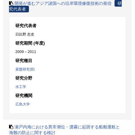
開発が進むアジア諸国への沿岸環境修復技術の発信
研
究代表者
研究代表者
日比野 忠史
研究期間 (年度)
2009 – 2011
研究種目
基盤研究(B)
研究分野
水工学
研究機関
広島大学
瀬戸内海における異常潮位・濃霧に起因する船舶運航と
海難の防止に関する検討