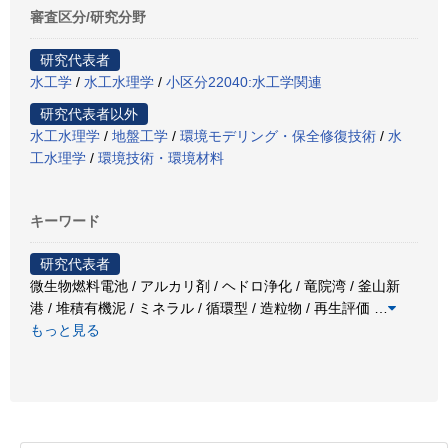
審査区分/研究分野
研究代表者
水工学
/
水工水理学
/
小区分22040:水工学関連
研究代表者以外
水工水理学
/
地盤工学
/
環境モデリング・保全修復技術
/
水
工水理学
/
環境技術・環境材料
キーワード
研究代表者
微生物燃料電池 / アルカリ剤 / ヘドロ浄化 / 竜院湾 / 釜山新
港 / 堆積有機泥 / ミネラル / 循環型 / 造粒物 / 再生評価
…
もっと見る