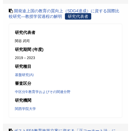
開発途上国の教育の質向上（SDG4達成）に資する国際比
較研究―教授学習過程の解明
研究代表者
研究代表者
関谷 武司
研究期間 (年度)
2019 – 2023
研究種目
基盤研究(A)
審査区分
中区分9:教育学およびその関連分野
研究機関
関西学院大学
ポストEFA教育政策立案に資する「正コーホート法」に