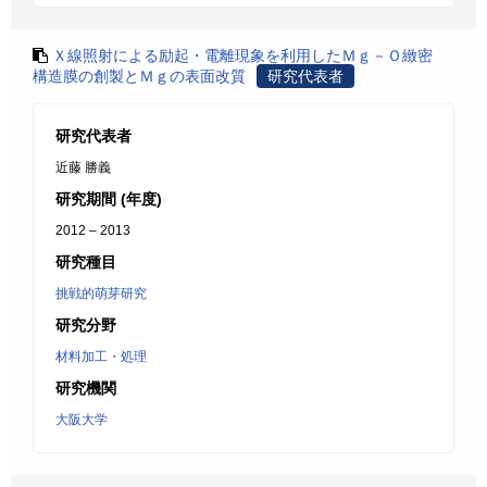
Ｘ線照射による励起・電離現象を利用したＭｇ－Ｏ緻密
構造膜の創製とＭｇの表面改質
研究代表者
研究代表者
近藤 勝義
研究期間 (年度)
2012 – 2013
研究種目
挑戦的萌芽研究
研究分野
材料加工・処理
研究機関
大阪大学