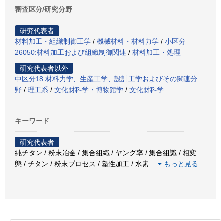
審査区分/研究分野
研究代表者
材料加工・組織制御工学
/
機械材料・材料力学
/
小区分
26050:材料加工および組織制御関連
/
材料加工・処理
研究代表者以外
中区分18:材料力学、生産工学、設計工学およびその関連分
野
/
理工系
/
文化財科学・博物館学
/
文化財科学
キーワード
研究代表者
純チタン / 粉末冶金 / 集合組織 / ヤング率 / 集合組識 / 相変
態 / チタン / 粉末プロセス / 塑性加工 / 水素
…
もっと見る