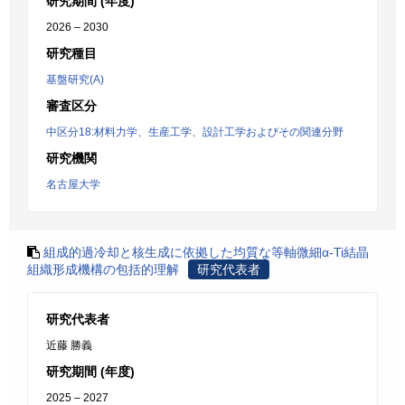
研究期間 (年度)
2026 – 2030
研究種目
基盤研究(A)
審査区分
中区分18:材料力学、生産工学、設計工学およびその関連分野
研究機関
名古屋大学
組成的過冷却と核生成に依拠した均質な等軸微細α-Ti結晶
組織形成機構の包括的理解
研究代表者
研究代表者
近藤 勝義
研究期間 (年度)
2025 – 2027