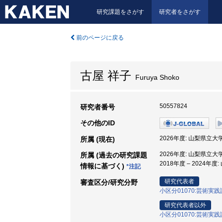
研究課題をさがす
研究者をさがす
前のページに戻る
古屋 祥子
Furuya Shoko
50557824
研究者番号
その他のID
2026年度: 山梨県立大
所属 (現在)
2026年度: 山梨県立大
所属 (過去の研究課題
2018年度 – 2024年
情報に基づく)
*注記
研究代表者
審査区分/研究分野
小区分01070:芸術実
研究代表者以外
小区分01070:芸術実