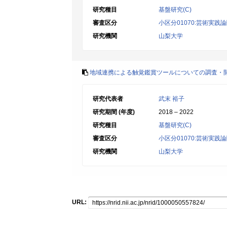
研究種目
基盤研究(C)
審査区分
小区分01070:芸術実践
研究機関
山梨大学
地域連携による触覚鑑賞ツールについての調査・
研究代表者
武末 裕子
研究期間 (年度)
2018 – 2022
研究種目
基盤研究(C)
審査区分
小区分01070:芸術実践
研究機関
山梨大学
URL: