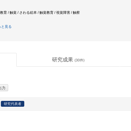
教育 / 触覚 / さわる絵本 / 触覚教育 / 視覚障害 / 触察
っと見る
研究成果
(
30
件)
研究代表者