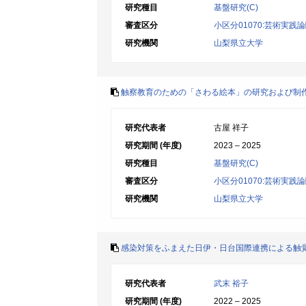
研究種目
基盤研究(C)
審査区分
小区分01070:芸術実践
研究機関
山梨県立大学
触察教育のための「さわる絵本」の研究および制
研究代表者
古屋 祥子
研究期間 (年度)
2023 – 2025
研究種目
基盤研究(C)
審査区分
小区分01070:芸術実践
研究機関
山梨県立大学
感染対策をふまえた日伊・日台国際連携による触
研究代表者
武末 裕子
研究期間 (年度)
2022 – 2025