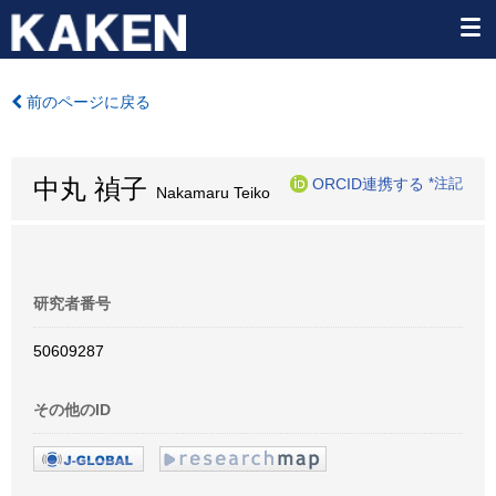
前のページに戻る
中丸 禎子
ORCID連携する
*注記
Nakamaru Teiko
研究者番号
50609287
その他のID