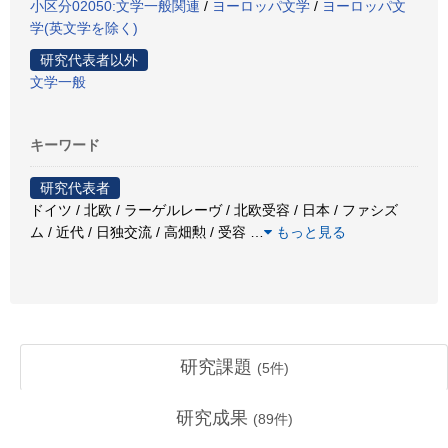
小区分02050:文学一般関連
/
ヨーロッパ文学
/
ヨーロッパ文
学(英文学を除く)
研究代表者以外
文学一般
キーワード
研究代表者
ドイツ / 北欧 / ラーゲルレーヴ / 北欧受容 / 日本 / ファシズ
ム / 近代 / 日独交流 / 高畑勲 / 受容
…
もっと見る
研究課題
(
5
件)
研究成果
(
89
件)