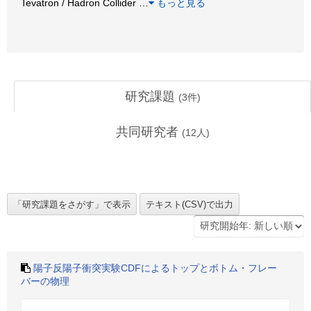
Tevatron / Hadron Collider
…
もっと見る
研究課題
(
3
件)
共同研究者
(
12
人)
陽子反陽子衝突実験CDFによるトップとボトム・フレー
バーの物理