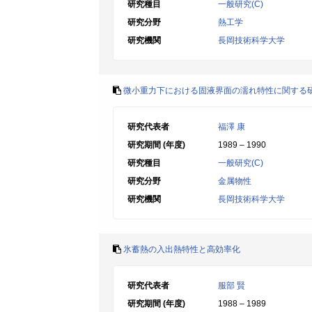
研究種目
一般研究(C)
研究分野
熱工学
研究機関
長岡技術科学大学
微小重力下における固液界面の濡れ特性に関する研
研究代表者
福澤 康
研究期間 (年度)
1989 – 1990
研究種目
一般研究(C)
研究分野
金属物性
研究機関
長岡技術科学大学
氷蓄熱の入出熱特性と高効率化
研究代表者
服部 賢
研究期間 (年度)
1988 – 1989