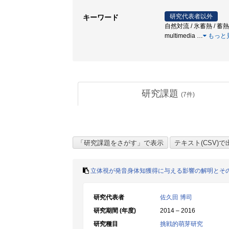
研究代表者以外
キーワード
自然対流 / 氷蓄熱 / 蓄熱 / supp
multimedia
…
もっと
研究課題
(
7
件)
立体視が発音身体知獲得に与える影響の解明とそ
研究代表者
佐久田 博司
研究期間 (年度)
2014 – 2016
研究種目
挑戦的萌芽研究