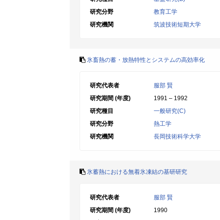
研究分野
教育工学
研究機関
筑波技術短期大学
氷畜熱の蓄・放熱特性とシステムの高効率化
研究代表者
服部 賢
研究期間 (年度)
1991 – 1992
研究種目
一般研究(C)
研究分野
熱工学
研究機関
長岡技術科学大学
氷蓄熱における無着氷凍結の基研研究
研究代表者
服部 賢
研究期間 (年度)
1990