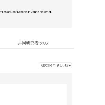
les of Deaf Schools in Japan / Internet /
共同研究者
(
23
人)