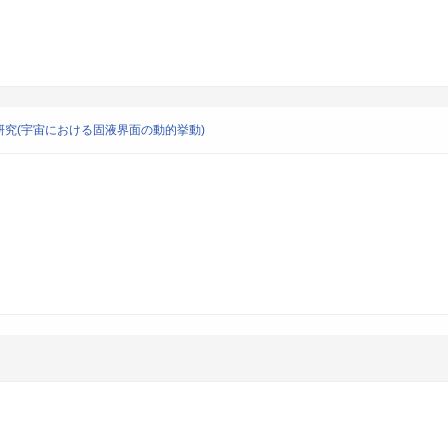
究(宇宙における固液界面の動的挙動)