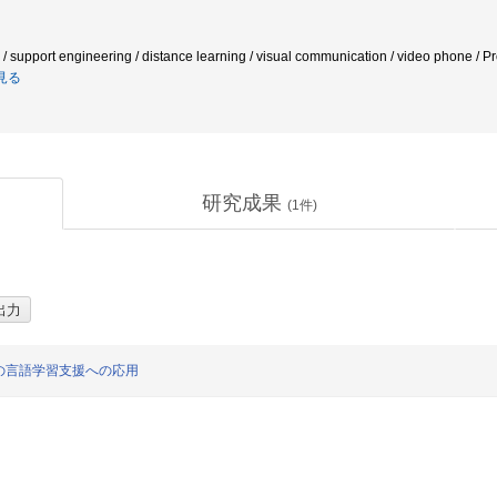
ort engineering / distance learning / visual communication / video phone / Profi
見る
研究成果
(
1
件)
の言語学習支援への応用