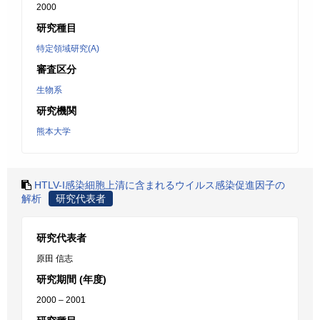
2000
研究種目
特定領域研究(A)
審査区分
生物系
研究機関
熊本大学
HTLV-I感染細胞上清に含まれるウイルス感染促進因子の
解析
研究代表者
研究代表者
原田 信志
研究期間 (年度)
2000 – 2001