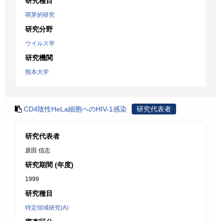
研究種目
萌芽的研究
研究分野
ウイルス学
研究機関
熊本大学
CD4陰性HeLa細胞へのHIV-1感染
研究代表者
研究代表者
原田 信志
研究期間 (年度)
1999
研究種目
特定領域研究(A)