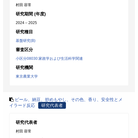
村田 容常
研究期間 (年度)
2024 – 2025
研究種目
基盤研究(B)
審査区分
小区分08030:家政学および生活科学関連
研究機関
東京農業大学
ビール、納豆、炒めもやし、その色、香り、安全性とメ
イラード反応
研究代表者
研究代表者
村田 容常