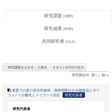
研究課題
(
18
件)
研究成果
(
83
件)
共同研究者
(
13
人)
家庭での食の安全性確保 賞味期限付き冷蔵食品とポリ
フェノール酸化とメイラード反応
研究代表者
研究代表者