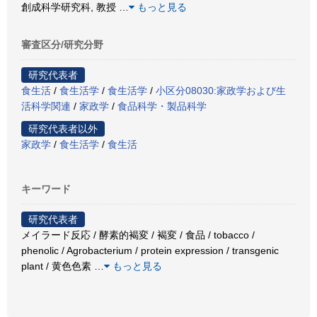
創成科学研究科, 教授
…
もっと見る
審査区分/研究分野
研究代表者
食生活
/
食生活学
/
食生活学
/
小区分08030:家政学および生
活科学関連
/
家政学
/
食品科学・製品科学
研究代表者以外
家政学
/
食生活学
/
食生活
キーワード
研究代表者
メイラード反応 / 酵素的褐変 / 褐変 / 食品 / tobacco /
phenolic / Agrobacterium / protein expression / transgenic
plant / 黄色色素
…
もっと見る