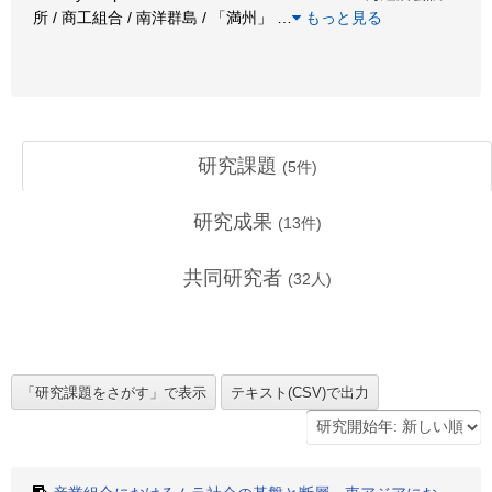
所 / 商工組合 / 南洋群島 / 「満州」
…
もっと見る
研究課題
(
5
件)
研究成果
(
13
件)
共同研究者
(
32
人)