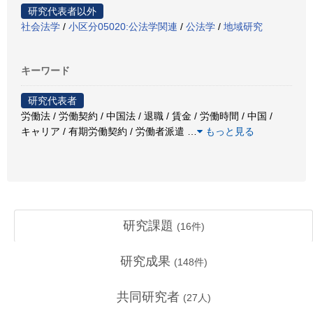
研究代表者以外
社会法学
/
小区分05020:公法学関連
/
公法学
/
地域研究
キーワード
研究代表者
労働法 / 労働契約 / 中国法 / 退職 / 賃金 / 労働時間 / 中国 /
キャリア / 有期労働契約 / 労働者派遣
…
もっと見る
研究課題
(
16
件)
研究成果
(
148
件)
共同研究者
(
27
人)