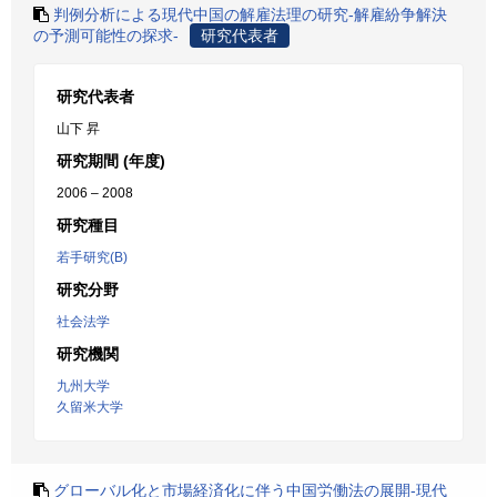
判例分析による現代中国の解雇法理の研究-解雇紛争解決
の予測可能性の探求-
研究代表者
研究代表者
山下 昇
研究期間 (年度)
2006 – 2008
研究種目
若手研究(B)
研究分野
社会法学
研究機関
九州大学
久留米大学
グローバル化と市場経済化に伴う中国労働法の展開-現代