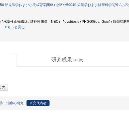
050:胎児医学および小児成育学関連
/
小区分59040:栄養学および健康科学関連
/
小区
 水溶性食物繊維 / 壊死性腸炎（NEC） / dysbiosis / PHGG(Guar Gum) / 短鎖脂肪
)
…
もっと見る
研究成果
(
46
件)
C予防・治療の研究
研究代表者