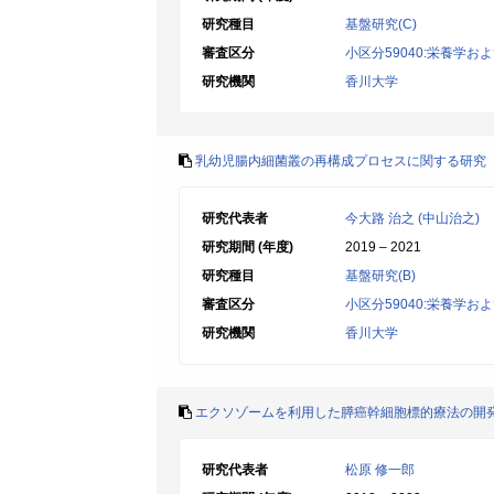
研究種目
基盤研究(C)
審査区分
小区分59040:栄養学お
研究機関
香川大学
乳幼児腸内細菌叢の再構成プロセスに関する研究
研究代表者
今大路 治之 (中山治之)
研究期間 (年度)
2019 – 2021
研究種目
基盤研究(B)
審査区分
小区分59040:栄養学お
研究機関
香川大学
エクソゾームを利用した膵癌幹細胞標的療法の開
研究代表者
松原 修一郎