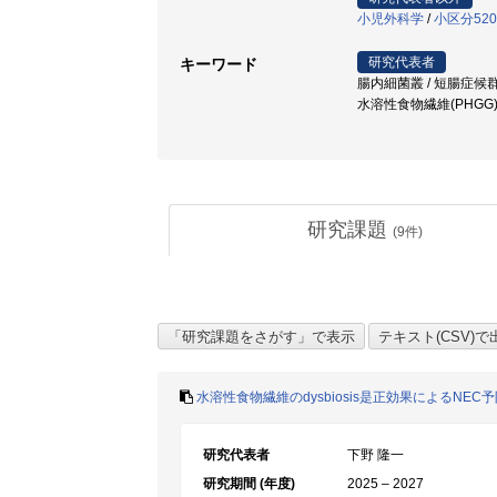
小児外科学
/
小区分52
研究代表者
キーワード
腸内細菌叢 / 短腸症候群 /
水溶性食物繊維(PHGG
研究課題
(
9
件)
水溶性食物繊維のdysbiosis是正効果によるNE
研究代表者
下野 隆一
研究期間 (年度)
2025 – 2027