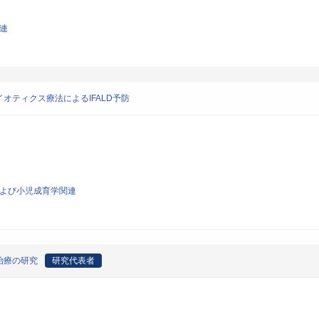
関連
オティクス療法によるIFALD予防
学および小児成育学関連
治療の研究
研究代表者