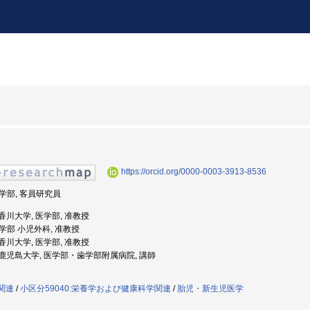
https://orcid.org/0000-0003-3913-8536
医学部, 客員研究員
: 香川大学, 医学部, 准教授
医学部 小児外科, 准教授
: 香川大学, 医学部, 准教授
度: 鹿児島大学, 医学部・歯学部附属病院, 講師
学関連
/
小区分59040:栄養学および健康科学関連
/
胎児・新生児医学