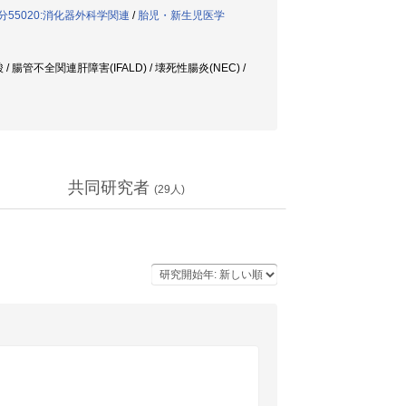
分55020:消化器外科学関連
/
胎児・新生児医学
酸 / 腸管不全関連肝障害(IFALD) / 壊死性腸炎(NEC) /
共同研究者
(
29
人)