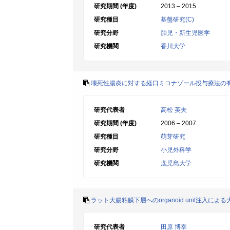
研究期間 (年度)
2013 – 2015
研究種目
基盤研究(C)
研究分野
胎児・新生児医学
研究機関
香川大学
壊死性腸炎に対する経口ミコナゾール投与療法の
研究代表者
高松 英夫
研究期間 (年度)
2006 – 2007
研究種目
萌芽研究
研究分野
小児外科学
研究機関
鹿児島大学
ラット大腸粘膜下層へのorganoid unit注入に
研究代表者
田原 博幸