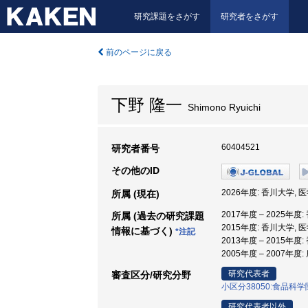
研究課題をさがす
研究者をさがす
前のページに戻る
下野 隆一
Shimono Ryuichi
60404521
研究者番号
その他のID
2026年度: 香川大学, 
所属 (現在)
2017年度 – 2025年度
所属 (過去の研究課題
2015年度: 香川大学, 
情報に基づく)
*注記
2013年度 – 2015年度
2005年度 – 2007年
研究代表者
審査区分/研究分野
小区分38050:食品科
研究代表者以外