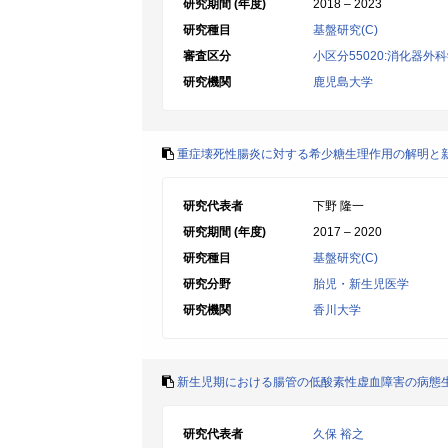
研究期間 (年度)
2018 – 2023
研究種目
基盤研究(C)
審査区分
小区分55020:消化器外
研究機関
鹿児島大学
重症壊死性腸炎に対する希少糖生理作用の解明と
研究代表者
下野 隆一
研究期間 (年度)
2017 – 2020
研究種目
基盤研究(C)
研究分野
胎児・新生児医学
研究機関
香川大学
新生児期における腸管の低酸素性虚血障害の病態
研究代表者
久保 裕之