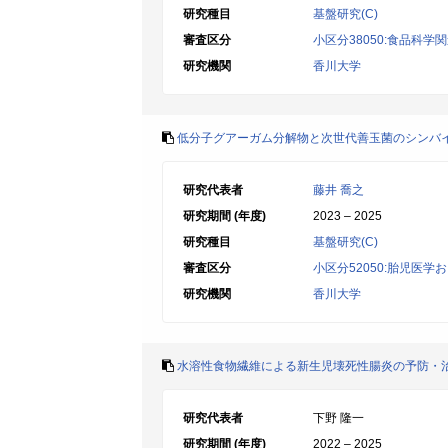
研究種目
基盤研究(C)
審査区分
小区分38050:食品科学
研究機関
香川大学
低分子グアーガム分解物と次世代善玉菌のシンバイ
研究代表者
藤井 喬之
研究期間 (年度)
2023 – 2025
研究種目
基盤研究(C)
審査区分
小区分52050:胎児医
研究機関
香川大学
水溶性食物繊維による新生児壊死性腸炎の予防・
研究代表者
下野 隆一
研究期間 (年度)
2022 – 2025