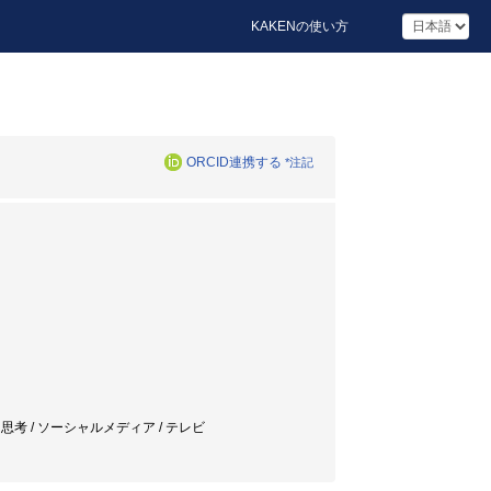
KAKENの使い方
ORCID連携する
*注記
/ 批判的思考 / ソーシャルメディア / テレビ