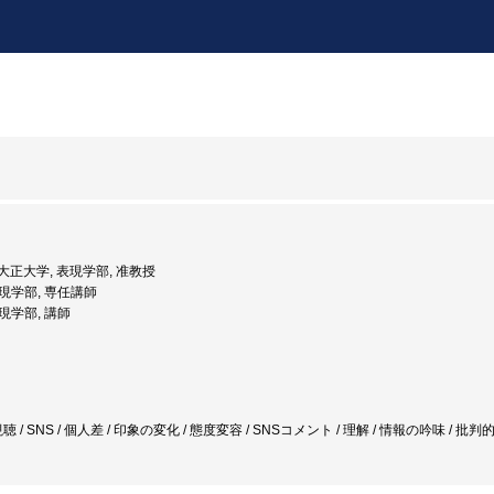
: 大正大学, 表現学部, 准教授
表現学部, 専任講師
表現学部, 講師
/ テレビ視聴 / SNS / 個人差 / 印象の変化 / 態度変容 / SNSコメント / 理解 / 情報の吟味 