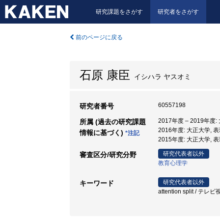
研究課題をさがす
研究者をさがす
前のページに戻る
石原 康臣
イシハラ ヤスオミ
60557198
研究者番号
2017年度 – 2019年度
所属 (過去の研究課題
2016年度: 大正大学, 
情報に基づく)
*注記
2015年度: 大正大学, 
研究代表者以外
審査区分/研究分野
教育心理学
研究代表者以外
キーワード
attention split 