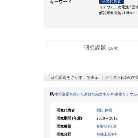
研究代表者
キーワード
リチウム二次電池 / 固体電解
解質燃料電池 / Lithium-C
研究課題
(
18
件)
水溶液系を用いた新規な高エネルギ-密度リチウム
研究代表者
武田 保雄
研究期間 (年度)
2010 – 2012
研究種目
基盤研究(B)
研究分野
無機工業材料