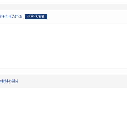
電性固体の開発
研究代表者
極材料の開発