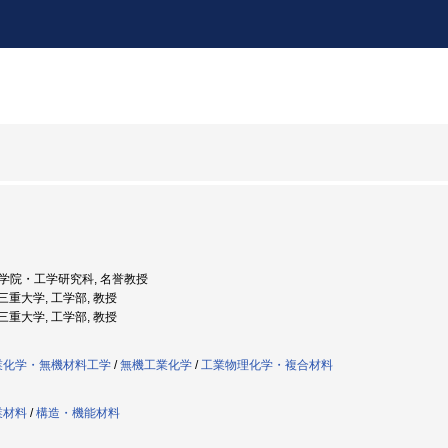
 大学院・工学研究科, 名誉教授
: 三重大学, 工学部, 教授
: 三重大学, 工学部, 教授
業化学・無機材料工学
/
無機工業化学
/
工業物理化学・複合材料
業材料
/
構造・機能材料