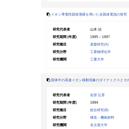
イオン導電性固体薄膜を用いた全固体電池の研究
研究代表者
山本 治
研究期間 (年度)
1995 – 1997
研究種目
基盤研究(A)
研究分野
工業物理化学
研究機関
三重大学
固体中の高速イオン移動現象のダイナミクスとそ
研究代表者
岩原 弘育
研究期間 (年度)
1994
研究種目
総合研究(B)
研究分野
構造・機能材料
研究機関
名古屋大学