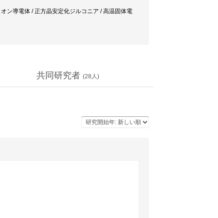
池 / 酸化物イオン導電体 / 正方晶安定化ジルコニア / 高温固体電
共同研究者
(
28
人)