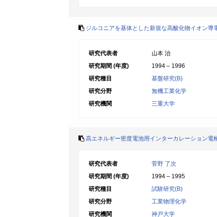
ジルコニアを基体とした新規な高酸化物イオン導
研究代表者
山本 治
研究期間 (年度)
1994 – 1996
研究種目
基盤研究(B)
研究分野
無機工業化学
研究機関
三重大学
高エネルギー密度電池用インターカレーション電
研究代表者
菅野 了次
研究期間 (年度)
1994 – 1995
研究種目
試験研究(B)
研究分野
工業物理化学
研究機関
神戸大学