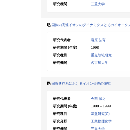
研究機関
三重大学
固体内高速イオンのダイナミクスとそのイオニク
研究代表者
岩原 弘育
研究期間 (年度)
1998
研究種目
重点領域研究
研究機関
名古屋大学
固液共存系におけるイオン伝導の研究
研究代表者
今西 誠之
研究期間 (年度)
1998 – 1999
研究種目
基盤研究(C)
研究分野
工業物理化学
研究機関
三重大学