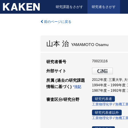
研究課題をさがす
研究者をさがす
前のページに戻る
山本 治
YAMAMOTO Osamu
70023116
研究者番号
外部サイト
2012年度: 三重大学,
所属 (過去の研究課題
1994年度 – 1999年度
情報に基づく)
*注記
1987年度 – 1992年度
研究代表者
審査区分/研究分野
工業物理化学
/
無機工
研究代表者以外
工業物理化学
/
無機工