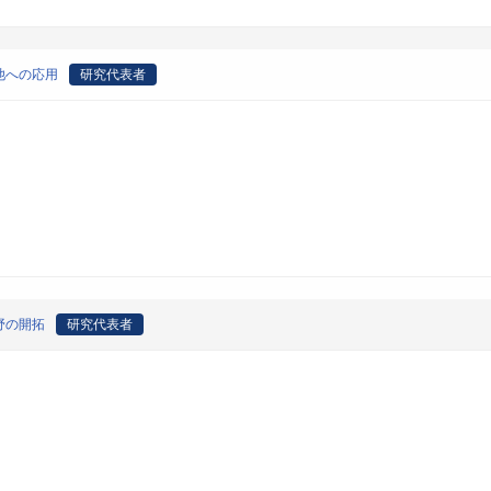
池への応用
研究代表者
野の開拓
研究代表者