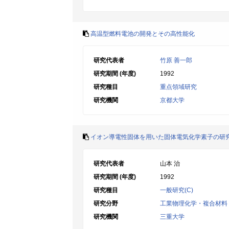
高温型燃料電池の開発とその高性能化
研究代表者
竹原 善一郎
研究期間 (年度)
1992
研究種目
重点領域研究
研究機関
京都大学
イオン導電性固体を用いた固体電気化学素子の研
研究代表者
山本 治
研究期間 (年度)
1992
研究種目
一般研究(C)
研究分野
工業物理化学・複合材料
研究機関
三重大学