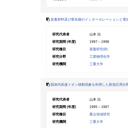
炭素材料及び窒化物のインターカレーションと電
研究代表者
山本 治
研究期間 (年度)
1997 – 1998
研究種目
基盤研究(B)
研究分野
工業物理化学
研究機関
三重大学
固体内高速イオン移動現象を利用した新規応用分
研究代表者
山本 治
研究期間 (年度)
1995 – 1997
研究種目
重点領域研究
研究機関
三重大学