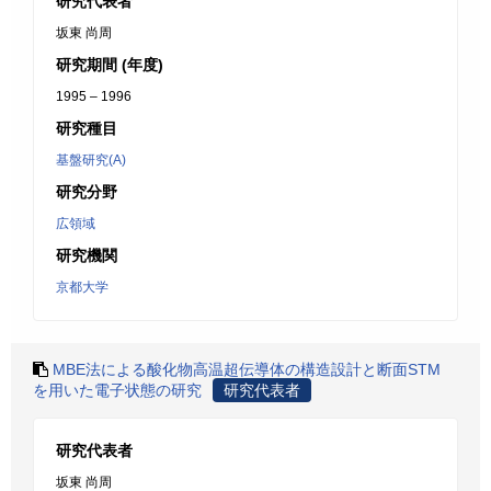
研究代表者
坂東 尚周
研究期間 (年度)
1995 – 1996
研究種目
基盤研究(A)
研究分野
広領域
研究機関
京都大学
MBE法による酸化物高温超伝導体の構造設計と断面STM
を用いた電子状態の研究
研究代表者
研究代表者
坂東 尚周