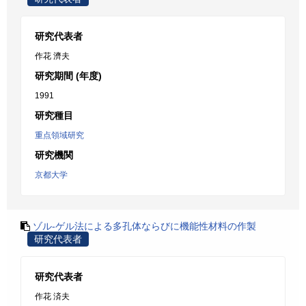
研究代表者
作花 濟夫
研究期間 (年度)
1991
研究種目
重点領域研究
研究機関
京都大学
ゾル-ゲル法による多孔体ならびに機能性材料の作製
研究代表者
研究代表者
作花 済夫