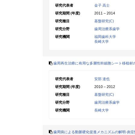
研究代表者
金子 高士
研究期間 (年度)
2011 – 2014
研究種目
基盤研究(C)
研究分野
歯周治療系歯学
研究機関
福岡歯科大学
長崎大学
歯周再生治療に有用な多層性幹細胞シート移植材
研究代表者
安部 達也
研究期間 (年度)
2010 – 2012
研究種目
基盤研究(C)
研究分野
歯周治療系歯学
研究機関
長崎大学
歯周病による動脈硬化促進メカニズムの解明-炎症