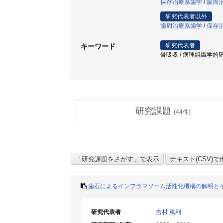
保存治療系歯学
/
歯周
研究代表者以外
歯周治療系歯学
/
保存
研究代表者
キーワード
骨吸収 / 病理組織学的研究 / L
研究課題
(
44
件)
歯石によるインフラマソーム活性化機構の解明と
研究代表者
吉村 篤利