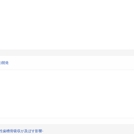
の開発
性歯槽骨吸収が及ぼす影響-