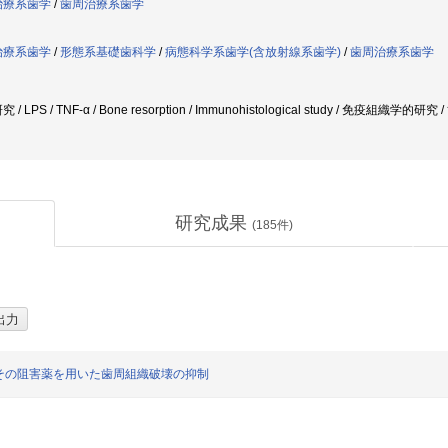
治療系歯学
/
歯周治療系歯学
治療系歯学
/
形態系基礎歯科学
/
病態科学系歯学(含放射線系歯学)
/
歯周治療系歯学
PS / TNF-α / Bone resorption / Immunohistological study / 免疫組織学的研究 
研究成果
(
185
件)
その阻害薬を用いた歯周組織破壊の抑制