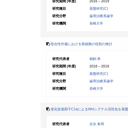
研究期間 (年度)
2016 – 2019
研究種目
基盤研究(C)
研究分野
歯周治療系歯学
研究機関
長崎大学
咬合性外傷における骨細胞の役割の検討
研究代表者
鵜飼 孝
研究期間 (年度)
2016 – 2019
研究種目
基盤研究(C)
研究分野
歯周治療系歯学
研究機関
長崎大学
老化促進因子C1qによるWntシグナル活性化を基
研究代表者
吉永 泰周