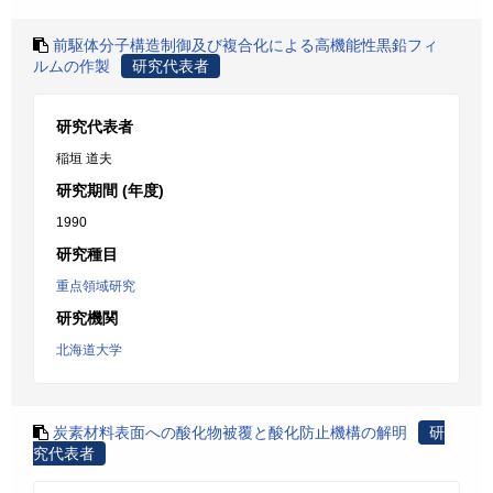
前駆体分子構造制御及び複合化による高機能性黒鉛フィ
ルムの作製
研究代表者
研究代表者
稲垣 道夫
研究期間 (年度)
1990
研究種目
重点領域研究
研究機関
北海道大学
炭素材料表面への酸化物被覆と酸化防止機構の解明
研
究代表者