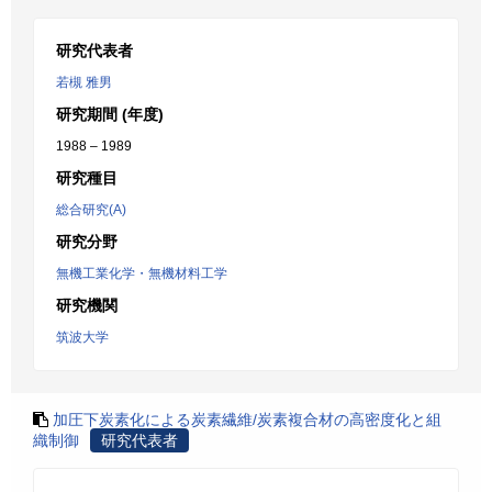
研究代表者
若槻 雅男
研究期間 (年度)
1988 – 1989
研究種目
総合研究(A)
研究分野
無機工業化学・無機材料工学
研究機関
筑波大学
加圧下炭素化による炭素繊維/炭素複合材の高密度化と組
織制御
研究代表者