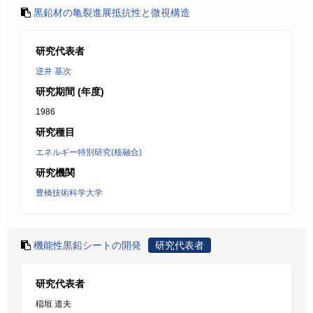
黒鉛材の亀裂進展抵抗性と微視構造
研究代表者
逆井 基次
研究期間 (年度)
1986
研究種目
エネルギー特別研究(核融合)
研究機関
豊橋技術科学大学
機能性黒鉛シートの開発
研究代表者
研究代表者
稲垣 道夫