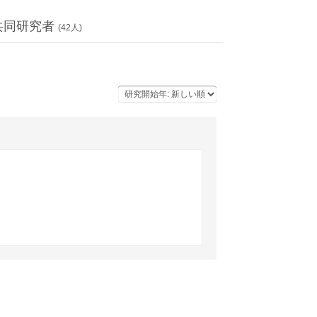
共同研究者
(
42
人)