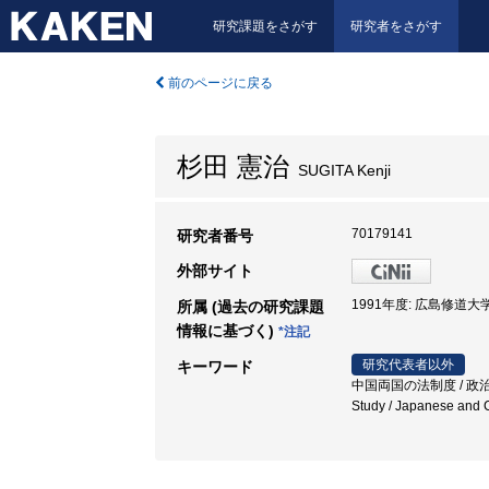
研究課題をさがす
研究者をさがす
前のページに戻る
杉田 憲治
SUGITA Kenji
70179141
研究者番号
外部サイト
1991年度: 広島修道大学
所属 (過去の研究課題
情報に基づく)
*注記
研究代表者以外
キーワード
中国両国の法制度 / 政治・法意識
Study / Japanese and 