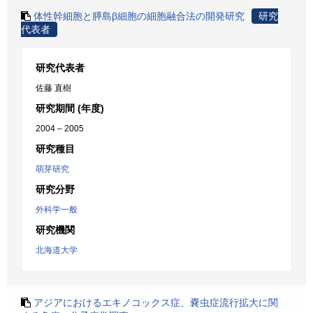
体性幹細胞と膵島β細胞の細胞融合法の開発研究
研究
代表者
研究代表者
佐藤 直樹
研究期間 (年度)
2004 – 2005
研究種目
萌芽研究
研究分野
外科学一般
研究機関
北海道大学
アジアにおけるエキノコックス症、嚢虫症流行拡大に関