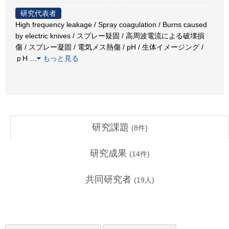
研究代表者
High frequency leakage / Spray coagulation / Burns caused
by electric knives / スプレー疑固 / 高周波電流による破壊損
傷 / スプレー凝固 / 電気メス熱傷 / pH / 生体イメージング /
ｐH
…
もっと見る
研究課題
(
8
件)
研究成果
(
14
件)
共同研究者
(
19
人)