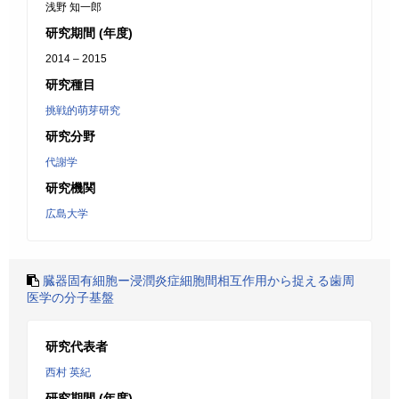
浅野 知一郎
研究期間 (年度)
2014 – 2015
研究種目
挑戦的萌芽研究
研究分野
代謝学
研究機関
広島大学
臓器固有細胞ー浸潤炎症細胞間相互作用から捉える歯周
医学の分子基盤
研究代表者
西村 英紀
研究期間 (年度)