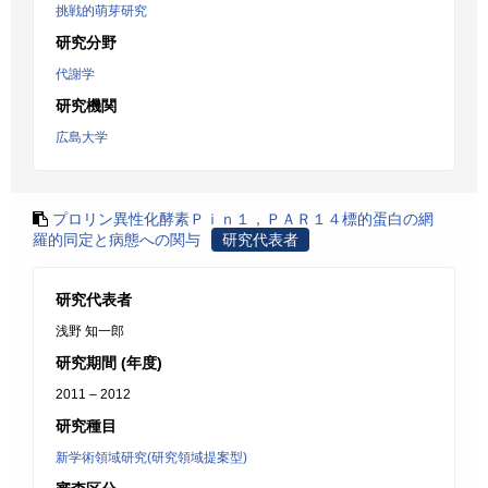
挑戦的萌芽研究
研究分野
代謝学
研究機関
広島大学
プロリン異性化酵素Ｐｉｎ１，ＰＡＲ１４標的蛋白の網
羅的同定と病態への関与
研究代表者
研究代表者
浅野 知一郎
研究期間 (年度)
2011 – 2012
研究種目
新学術領域研究(研究領域提案型)