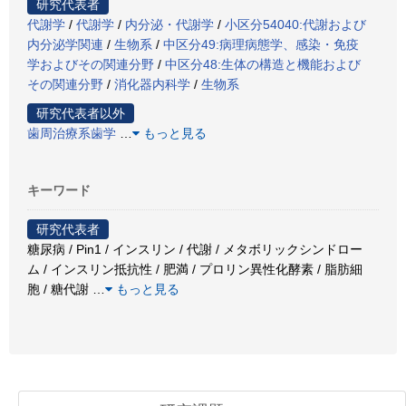
研究代表者
代謝学
/
代謝学
/
内分泌・代謝学
/
小区分54040:代謝および
内分泌学関連
/
生物系
/
中区分49:病理病態学、感染・免疫
学およびその関連分野
/
中区分48:生体の構造と機能および
その関連分野
/
消化器内科学
/
生物系
研究代表者以外
歯周治療系歯学
…
もっと見る
キーワード
研究代表者
糖尿病 / Pin1 / インスリン / 代謝 / メタボリックシンドロー
ム / インスリン抵抗性 / 肥満 / プロリン異性化酵素 / 脂肪細
胞 / 糖代謝
…
もっと見る