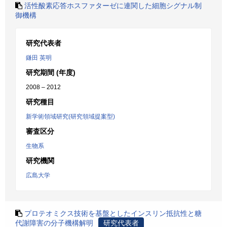
活性酸素応答ホスファターゼに連関した細胞シグナル制
御機構
研究代表者
鎌田 英明
研究期間 (年度)
2008 – 2012
研究種目
新学術領域研究(研究領域提案型)
審査区分
生物系
研究機関
広島大学
プロテオミクス技術を基盤としたインスリン抵抗性と糖
代謝障害の分子機構解明
研究代表者