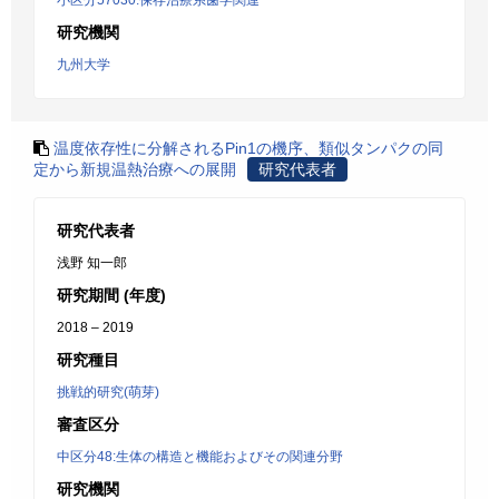
小区分57030:保存治療系歯学関連
研究機関
九州大学
温度依存性に分解されるPin1の機序、類似タンパクの同
定から新規温熱治療への展開
研究代表者
研究代表者
浅野 知一郎
研究期間 (年度)
2018 – 2019
研究種目
挑戦的研究(萌芽)
審査区分
中区分48:生体の構造と機能およびその関連分野
研究機関