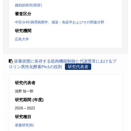
挑戦的研究(萌芽)
審査区分
中区分49:病理病態学、感染・免疫学およびその関連分野
研究機関
広島大学
栄養状態に依存する筋肉機能制御と代謝異常におけるプ
ロリン異性化酵素Pin1の役割
研究代表者
研究代表者
浅野 知一郎
研究期間 (年度)
2020 – 2022
研究種目
基盤研究(B)