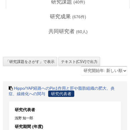
研究課題
(
40
件)
研究成果
(
676
件)
共同研究者
(
60
人)
Hippo/YAP経路へのPin1作用と肝や脂肪組織の肥大、炎
症、線維化への関与
研究代表者
研究代表者
浅野 知一郎
研究期間 (年度)