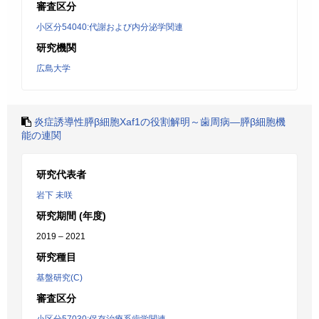
審査区分
小区分54040:代謝および内分泌学関連
研究機関
広島大学
炎症誘導性膵β細胞Xaf1の役割解明～歯周病―膵β細胞機
能の連関
研究代表者
岩下 未咲
研究期間 (年度)
2019 – 2021
研究種目
基盤研究(C)
審査区分