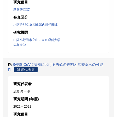
研究種目
基盤研究(C)
審査区分
小区分53010:消化器内科学関連
研究機関
山陽小野田市立山口東京理科大学
広島大学
SARS-CoV-2増殖におけるPin1の役割と治療薬への可能
性
研究代表者
研究代表者
浅野 知一郎
研究期間 (年度)
2021 – 2022
研究種目