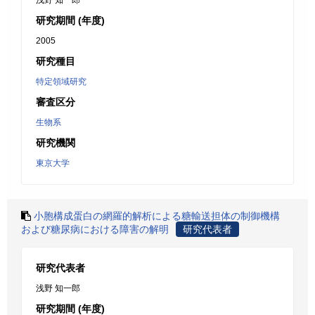
浅野 知一郎
研究期間 (年度)
2005
研究種目
特定領域研究
審査区分
生物系
研究機関
東京大学
小胞構成蛋白の網羅的解析による糖輸送担体の制御機構
および糖尿病における障害の解明
研究代表者
研究代表者
浅野 知一郎
研究期間 (年度)