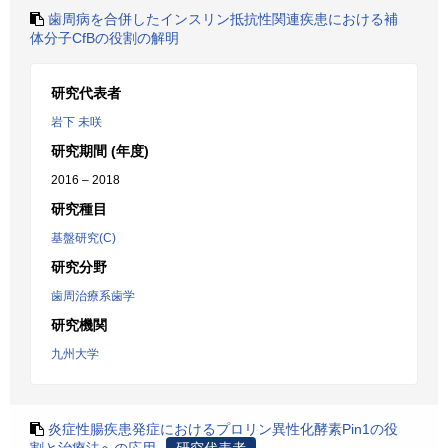
歯周病を合併したインスリン抵抗性関連疾患における補
体分子CfBの役割の解明
研究代表者
岩下 未咲
研究期間 (年度)
2016 – 2018
研究種目
基盤研究(C)
研究分野
歯周治療系歯学
研究機関
九州大学
炎症性腸疾患発症におけるプロリン異性化酵素Pin1の役