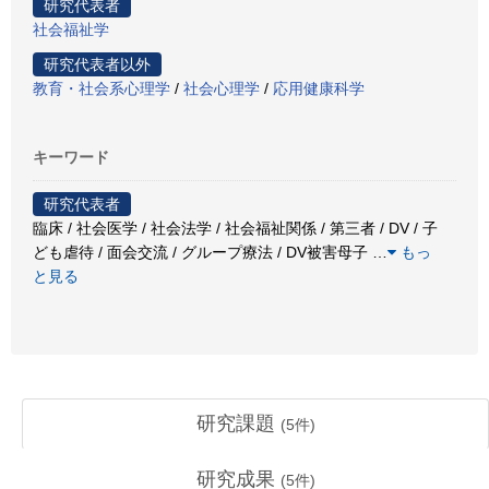
研究代表者
社会福祉学
研究代表者以外
教育・社会系心理学
/
社会心理学
/
応用健康科学
キーワード
研究代表者
臨床 / 社会医学 / 社会法学 / 社会福祉関係 / 第三者 / DV / 子
ども虐待 / 面会交流 / グループ療法 / DV被害母子
…
もっ
と見る
研究課題
(
5
件)
研究成果
(
5
件)