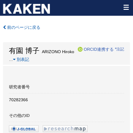
前のページに戻る
有園 博子
ORCID連携する
*注記
ARIZONO Hiroko
…
別表記
研究者番号
70282366
その他のID