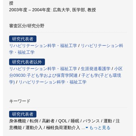
授
2003年度 – 2004年度: 広島大学, 医学部, 教授
審査区分/研究分野
研究代表者
リハビリテーション科学・福祉工学
/
リハビリテーション科
学・福祉工学
研究代表者以外
リハビリテーション科学・福祉工学
/
生涯発達看護学
/
小区
分09030:子ども学および保育学関連
/
子ども学(子ども環境
学)
/
リハビリテーション科学・福祉工学
キーワード
研究代表者
身体機能 / 転倒 / 高齢者 / QOL / 睡眠 / バランス / 運動 / 注
意機能 / 運動介入 / 極軽負荷運動介入
…
もっと見る