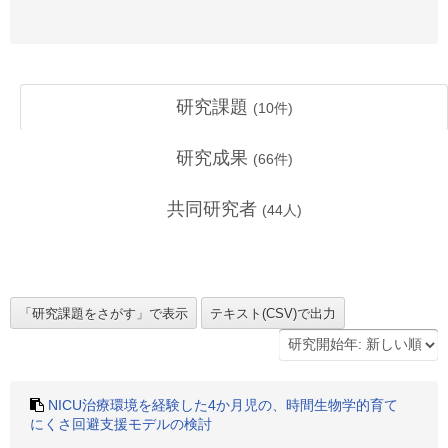
研究課題
(
10
件)
研究成果
(
66
件)
共同研究者
(
44
人)
NICU治療環境を経験した4か月児の、時間生物学的育て
にくさ回避支援モデルの検討