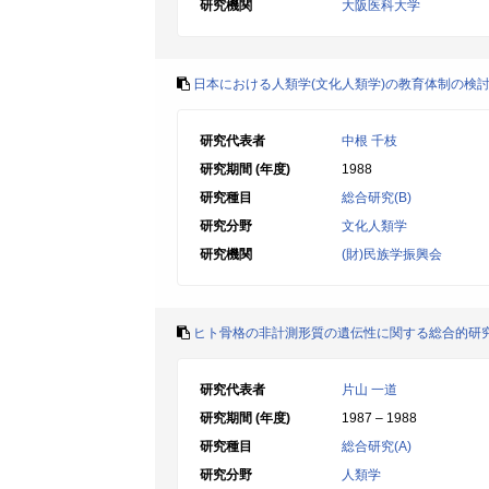
研究機関
大阪医科大学
日本における人類学(文化人類学)の教育体制の検
研究代表者
中根 千枝
研究期間 (年度)
1988
研究種目
総合研究(B)
研究分野
文化人類学
研究機関
(財)民族学振興会
ヒト骨格の非計測形質の遺伝性に関する総合的研
研究代表者
片山 一道
研究期間 (年度)
1987 – 1988
研究種目
総合研究(A)
研究分野
人類学