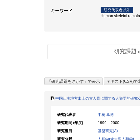
研究代表者以外
キーワード
Human skeletal remai
研究課題
(
中国江南地方出土の古人骨に関する人類学的研究-
研究代表者
中橋 孝博
研究期間 (年度)
1999 – 2000
研究種目
基盤研究(A)
研究分野
人類学(含生理人類学)