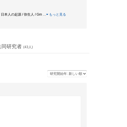
/ 古人骨 / 日本人の起源 / 弥生人 / Gm
…
もっと見る
共同研究者
(
43
人)