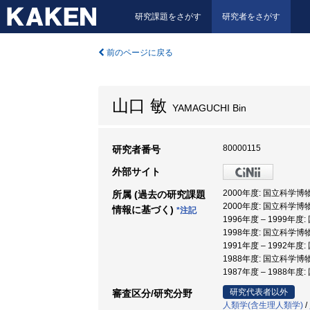
研究課題をさがす
研究者をさがす
前のページに戻る
山口 敏
YAMAGUCHI Bin
80000115
研究者番号
外部サイト
2000年度: 国立科学博
所属 (過去の研究課題
2000年度: 国立科学博
情報に基づく)
*注記
1996年度 – 1999年
1998年度: 国立科学博
1991年度 – 1992年
1988年度: 国立科学博
1987年度 – 1988年
研究代表者以外
審査区分/研究分野
人類学(含生理人類学)
/