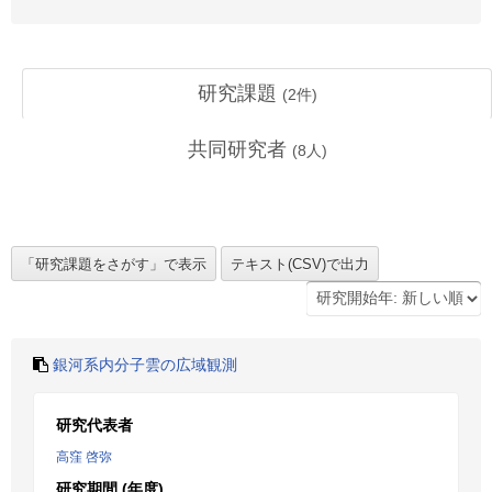
研究課題
(
2
件)
共同研究者
(
8
人)
銀河系内分子雲の広域観測
研究代表者
高窪 啓弥
研究期間 (年度)