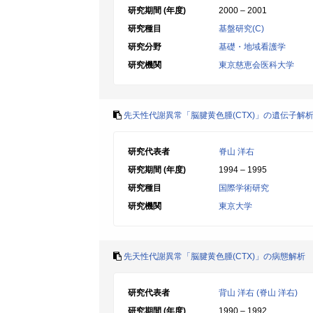
研究期間 (年度)
2000 – 2001
研究種目
基盤研究(C)
研究分野
基礎・地域看護学
研究機関
東京慈恵会医科大学
先天性代謝異常「脳腱黄色腫(CTX)」の遺伝子解
研究代表者
脊山 洋右
研究期間 (年度)
1994 – 1995
研究種目
国際学術研究
研究機関
東京大学
先天性代謝異常「脳腱黄色腫(CTX)」の病態解析
研究代表者
背山 洋右 (脊山 洋右)
研究期間 (年度)
1990 – 1992