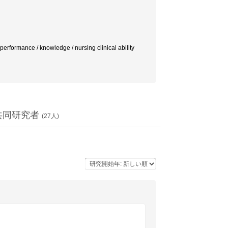
rmance / knowledge / nursing clinical ability
共同研究者
(
27
人)