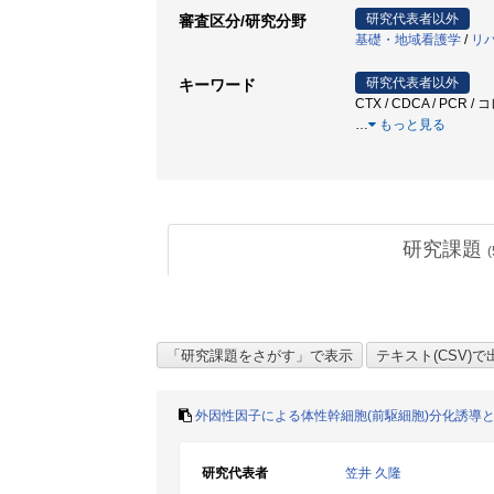
研究代表者以外
審査区分/研究分野
基礎・地域看護学
/
リ
研究代表者以外
キーワード
CTX / CDCA / PCR / コレ
…
もっと見る
研究課題
(
外因性因子による体性幹細胞(前駆細胞)分化誘導
研究代表者
笠井 久隆