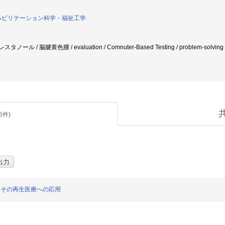
ハビリテーション科学・福祉工学
スタノール / 脳腱黄色腫 / evaluation / Comnuter-Based Testing / problem-solving perfo
5
件)
とその再生医療への応用