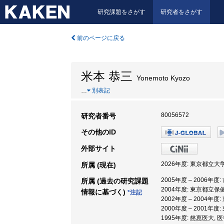
研究課題をさがす
研究者をさがす
前のページに戻る
米本 恭三
Yonemoto Kyozo
…
別表記
80056572
研究者番号
その他のID
外部サイト
2026年度: 東京都立大
所属 (現在)
2005年度 – 2006年
所属 (過去の研究課題
2004年度: 東京都立保
情報に基づく)
*注記
2002年度 – 2004年
2000年度 – 2001年
1995年度: 慈恵医大, 