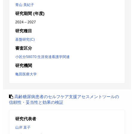
青山 美紀子
研究期間 (年度)
2024 – 2027
研究種目
基盤研究(C)
審査区分
小区分58070:生涯発達看護学関連
研究機関
亀田医療大学
高齢糖尿病患者のセルフケア支援アセスメントツールの
信頼性・妥当性と効果の検証
研究代表者
山岸 直子