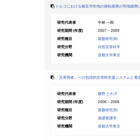
トルコにおける被災市街地の移転復興が現地復興
研究代表者
中林 一樹
研究期間 (年度)
2007 – 2009
研究種目
基盤研究(B)
研究分野
自然災害科学
研究機関
首都大学東京
「災害弱者」への包括的災害時支援システムと看
研究代表者
勝野 とわ子
研究期間 (年度)
2006 – 2008
研究種目
基盤研究(B)
研究分野
基礎看護学
研究機関
首都大学東京