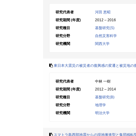
研究代表者
河田 恵昭
研究期間 (年度)
2012 – 2016
研究種目
基盤研究(S)
研究分野
自然災害科学
研究機関
関西大学
東日本大震災の被災者の復興感の変遷と被災地の
研究代表者
中林 一樹
研究期間 (年度)
2012 – 2014
研究種目
基盤研究(B)
研究分野
地理学
研究機関
明治大学
スマトラ島西部地震からの現地漸進型と集団移転