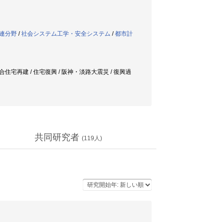
連分野
/
社会システム工学・安全システム
/
都市計
 / 集合住宅再建 / 住宅復興 / 阪神・淡路大震災 / 復興過
共同研究者
(
119
人)