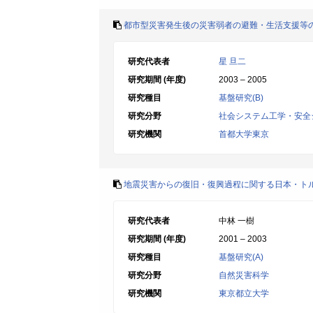
都市型災害発生後の災害弱者の避難・生活支援等
研究代表者
星 旦二
研究期間 (年度)
2003 – 2005
研究種目
基盤研究(B)
研究分野
社会システム工学・安全
研究機関
首都大学東京
地震災害からの復旧・復興過程に関する日本・ト
研究代表者
中林 一樹
研究期間 (年度)
2001 – 2003
研究種目
基盤研究(A)
研究分野
自然災害科学
研究機関
東京都立大学