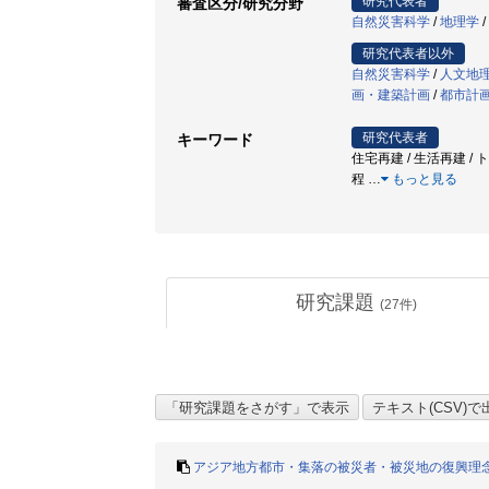
研究代表者
審査区分/研究分野
自然災害科学
/
地理学
/
研究代表者以外
自然災害科学
/
人文地
画・建築計画
/
都市計
研究代表者
キーワード
住宅再建 / 生活再建 / ト
程
…
もっと見る
研究課題
(
27
件)
アジア地方都市・集落の被災者・被災地の復興理