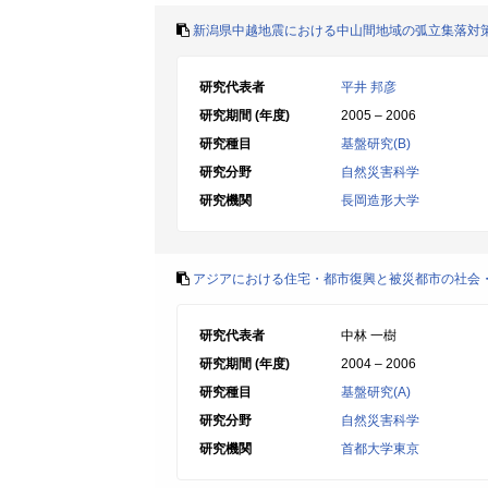
新潟県中越地震における中山間地域の弧立集落対
研究代表者
平井 邦彦
研究期間 (年度)
2005 – 2006
研究種目
基盤研究(B)
研究分野
自然災害科学
研究機関
長岡造形大学
アジアにおける住宅・都市復興と被災都市の社会
研究代表者
中林 一樹
研究期間 (年度)
2004 – 2006
研究種目
基盤研究(A)
研究分野
自然災害科学
研究機関
首都大学東京