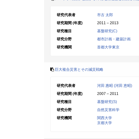
研究代表者
市古 太郎
研究期間 (年度)
2011 – 2013
研究種目
基盤研究(C)
研究分野
都市計画・建築計画
研究機関
首都大学東京
巨大複合災害とその減災戦略
研究代表者
河田 惠昭 (河田 恵昭)
研究期間 (年度)
2007 – 2011
研究種目
基盤研究(S)
研究分野
自然災害科学
研究機関
関西大学
京都大学