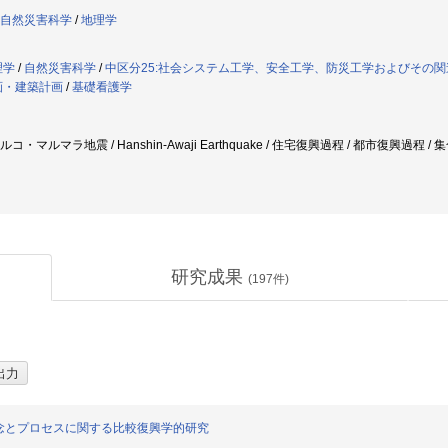
自然災害科学
/
地理学
理学
/
自然災害科学
/
中区分25:社会システム工学、安全工学、防災工学およびその関
画・建築計画
/
基礎看護学
ルコ・マルマラ地震 / Hanshin-Awaji Earthquake / 住宅復興過程 / 都市復興過程
研究成果
(
197
件)
念とプロセスに関する比較復興学的研究