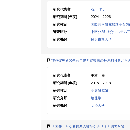
研究代表者
石川 永子
研究期間 (年度)
2024 – 2026
研究種目
国際共同研究加速基金(海
審査区分
中区分25:社会システ
研究機関
横浜市立大学
津波被災者の生活再建と復興感の時系列分析から
研究代表者
中林 一樹
研究期間 (年度)
2015 – 2018
研究種目
基盤研究(B)
研究分野
地理学
研究機関
明治大学
「国難」となる最悪の被災シナリオと減災対策