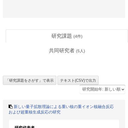
研究課題
(
4
件)
共同研究者
(
5
人)
新しい量子拡散理論による重い核の重イオン核融合反応
および超重核生成反応の研究
研究代表者