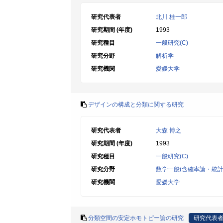
研究代表者
北川 桂一郎
研究期間 (年度)
1993
研究種目
一般研究(C)
研究分野
解析学
研究機関
愛媛大学
デザインの構成と分類に関する研究
研究代表者
大森 博之
研究期間 (年度)
1993
研究種目
一般研究(C)
研究分野
数学一般(含確率論・統計
研究機関
愛媛大学
分類空間の安定ホモトピー論の研究
研究代表