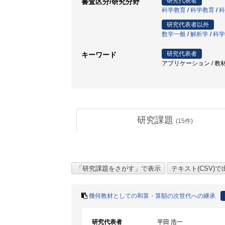
研究代表者
審査区分/研究分野
科学教育
/
科学教育
/
科
研究代表者以外
数学一般
/
解析学
/
科学
研究代表者
キーワード
アプリケーション / 教材開
研究課題
(
15
件)
幾何教材としての和算・算額の次世代への継承
研究代表者
平田 浩一