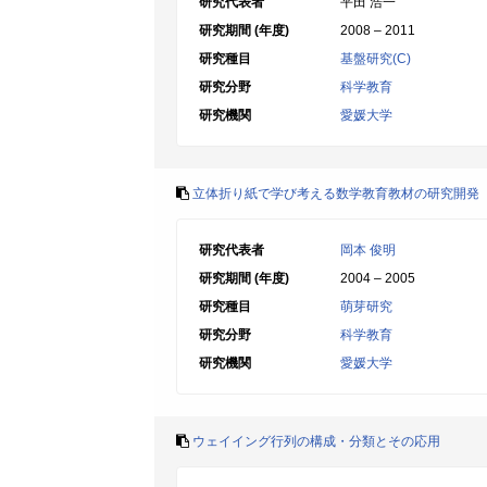
研究代表者
平田 浩一
研究期間 (年度)
2008 – 2011
研究種目
基盤研究(C)
研究分野
科学教育
研究機関
愛媛大学
立体折り紙で学び考える数学教育教材の研究開発
研究代表者
岡本 俊明
研究期間 (年度)
2004 – 2005
研究種目
萌芽研究
研究分野
科学教育
研究機関
愛媛大学
ウェイイング行列の構成・分類とその応用