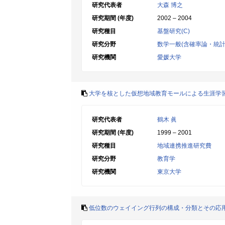
研究代表者
大森 博之
研究期間 (年度)
2002 – 2004
研究種目
基盤研究(C)
研究分野
数学一般(含確率論・統計
研究機関
愛媛大学
大学を核とした仮想地域教育モールによる生涯学
研究代表者
鶴木 眞
研究期間 (年度)
1999 – 2001
研究種目
地域連携推進研究費
研究分野
教育学
研究機関
東京大学
低位数のウェイイング行列の構成・分類とその応