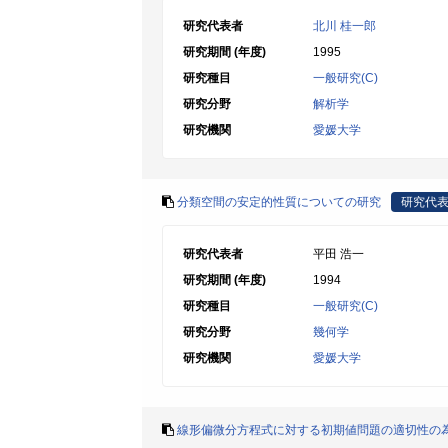
研究代表者
北川 桂一郎
研究期間 (年度)
1995
研究種目
一般研究(C)
研究分野
解析学
研究機関
愛媛大学
分類空間の安定的性質についての研究
研究代
研究代表者
平田 浩一
研究期間 (年度)
1994
研究種目
一般研究(C)
研究分野
幾何学
研究機関
愛媛大学
線形偏微分方程式に対する初期値問題の適切性の