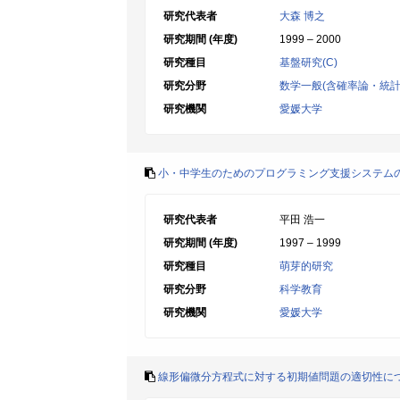
研究代表者
大森 博之
研究期間 (年度)
1999 – 2000
研究種目
基盤研究(C)
研究分野
数学一般(含確率論・統計
研究機関
愛媛大学
小・中学生のためのプログラミング支援システム
研究代表者
平田 浩一
研究期間 (年度)
1997 – 1999
研究種目
萌芽的研究
研究分野
科学教育
研究機関
愛媛大学
線形偏微分方程式に対する初期値問題の適切性に