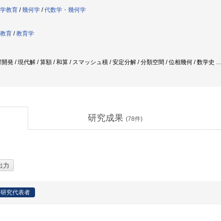
学教育
/
幾何学
/
代数学・幾何学
教育
/
教育学
発 / 現代解 / 算額 / 和算 / スマッシュ積 / 安定分解 / 分類空間 / 位相幾何 / 数学史
研究成果
(
78
件)
研究代表者