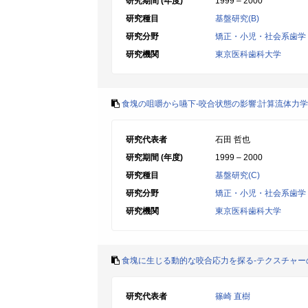
研究期間 (年度)
1999 – 2000
研究種目
基盤研究(B)
研究分野
矯正・小児・社会系歯学
研究機関
東京医科歯科大学
食塊の咀嚼から嚥下-咬合状態の影響:計算流体力学
研究代表者
石田 哲也
研究期間 (年度)
1999 – 2000
研究種目
基盤研究(C)
研究分野
矯正・小児・社会系歯学
研究機関
東京医科歯科大学
食塊に生じる動的な咬合応力を探る-テクスチャー
研究代表者
篠崎 直樹