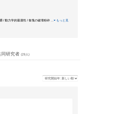
 / 嚥下 / 咀嚼 / 動力学的最適性 / 食塊の破壊粉砕
…
もっと見
共同研究者
(
29
人)