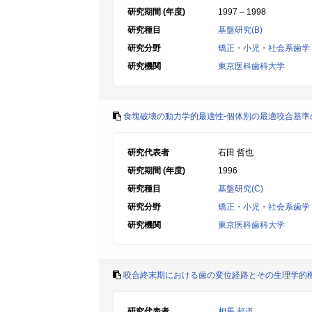
研究期間 (年度)
1997 – 1998
研究種目
基盤研究(B)
研究分野
矯正・小児・社会系歯学
研究機関
東京医科歯科大学
食塊破壊の動力学的最適性-個体別の最適咬合基準
研究代表者
石田 哲也
研究期間 (年度)
1996
研究種目
基盤研究(C)
研究分野
矯正・小児・社会系歯学
研究機関
東京医科歯科大学
咬合終末期における歯の変位経路とその生理学的機
研究代表者
相馬 邦道