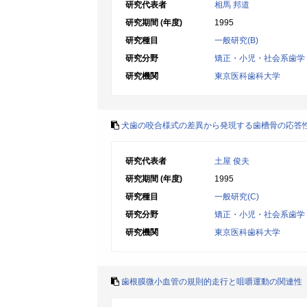
研究代表者
相馬 邦道
研究期間 (年度)
1995
研究種目
一般研究(B)
研究分野
矯正・小児・社会系歯学
研究機関
東京医科歯科大学
犬歯の咬合様式の差異から発現する歯槽骨の応答性
研究代表者
土屋 俊夫
研究期間 (年度)
1995
研究種目
一般研究(C)
研究分野
矯正・小児・社会系歯学
研究機関
東京医科歯科大学
歯根膜微小血管の規則的走行と咀嚼運動の関連性