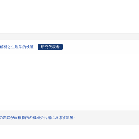
解析と生理学的検証-
研究代表者
の差異が歯根膜内の機械受容器に及ぼす影響-