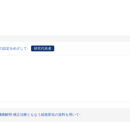
の設定をめざして-
研究代表者
構解明-矯正治療ともなう経路変化の資料を用いて-