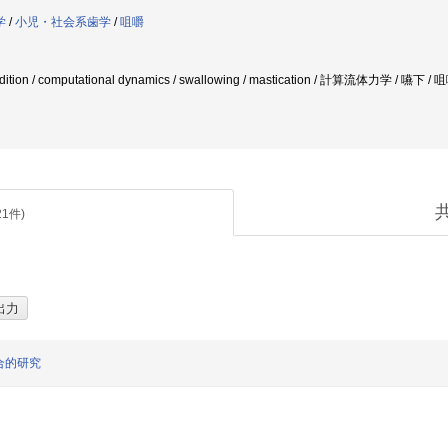
学
/
小児・社会系歯学
/
咀嚼
ndition / computational dynamics / swallowing / mastication / 計算流体力学
21
件)
合的研究