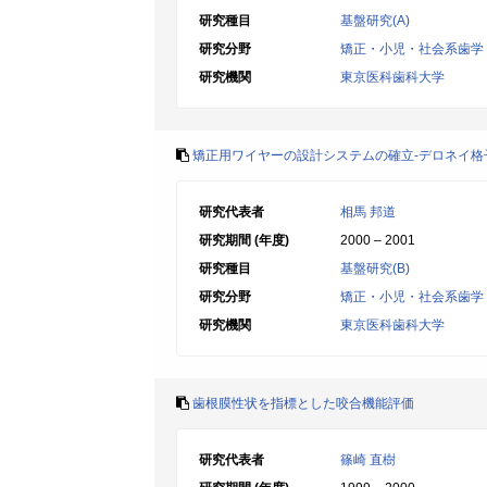
研究種目
基盤研究(A)
研究分野
矯正・小児・社会系歯学
研究機関
東京医科歯科大学
矯正用ワイヤーの設計システムの確立-デロネイ格
研究代表者
相馬 邦道
研究期間 (年度)
2000 – 2001
研究種目
基盤研究(B)
研究分野
矯正・小児・社会系歯学
研究機関
東京医科歯科大学
歯根膜性状を指標とした咬合機能評価
研究代表者
篠崎 直樹