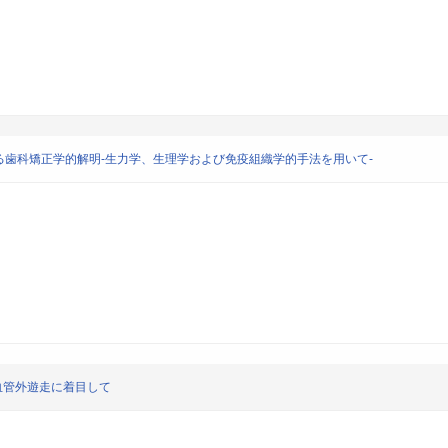
歯科矯正学的解明-生力学、生理学および免疫組織学的手法を用いて-
tの血管外遊走に着目して