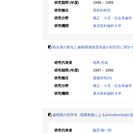
研究期間 (年度)
1998 – 1999
研究種目
萌芽的研究
研究分野
矯正・小児・社会系歯学
研究機関
東京医科歯科大学
咬合系の変化と歯根膜感覚受容器の対応性に関する
研究代表者
相馬 邦道
研究期間 (年度)
1997 – 1998
研究種目
基盤研究(A)
研究分野
矯正・小児・社会系歯学
研究機関
東京医科歯科大学
歯根膜の恒常性 : 咀嚼刺激によるpreosteoclas
研究代表者
飯田 順一郎