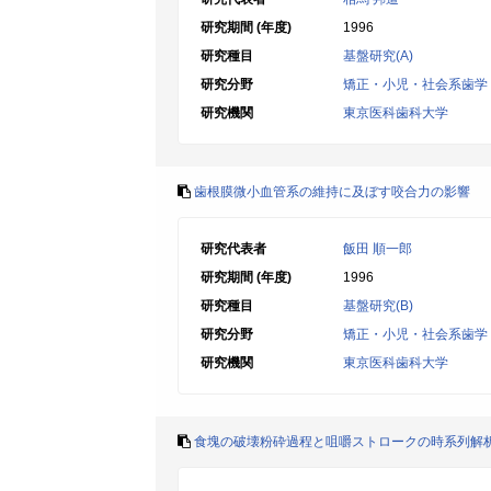
研究期間 (年度)
1996
研究種目
基盤研究(A)
研究分野
矯正・小児・社会系歯学
研究機関
東京医科歯科大学
歯根膜微小血管系の維持に及ぼす咬合力の影響
研究代表者
飯田 順一郎
研究期間 (年度)
1996
研究種目
基盤研究(B)
研究分野
矯正・小児・社会系歯学
研究機関
東京医科歯科大学
食塊の破壊粉砕過程と咀嚼ストロークの時系列解析