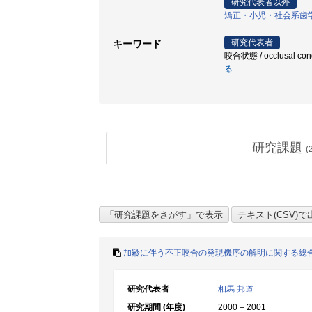
研究代表者以外
矯正・小児・社会系歯
研究代表者
キーワード
咬合状態 / occlusal co
る
研究課題
(
加齢に伴う不正咬合の発現機序の解明に関する総
研究代表者
相馬 邦道
研究期間 (年度)
2000 – 2001