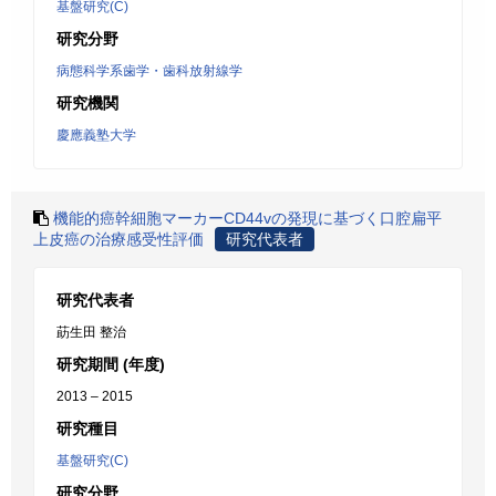
基盤研究(C)
研究分野
病態科学系歯学・歯科放射線学
研究機関
慶應義塾大学
機能的癌幹細胞マーカーCD44vの発現に基づく口腔扁平
上皮癌の治療感受性評価
研究代表者
研究代表者
莇生田 整治
研究期間 (年度)
2013 – 2015
研究種目
基盤研究(C)
研究分野