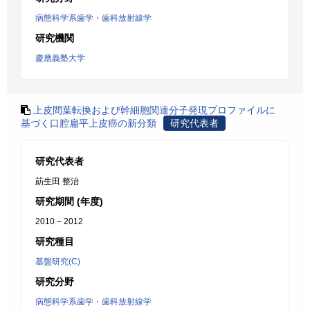
病態科学系歯学・歯科放射線学
研究機関
慶應義塾大学
上皮間葉転換および幹細胞関連分子発現プロファイルに
基づく口腔扁平上皮癌の新分類
研究代表者
研究代表者
莇生田 整治
研究期間 (年度)
2010 – 2012
研究種目
基盤研究(C)
研究分野
病態科学系歯学・歯科放射線学