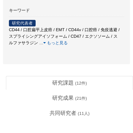
キーワード
研究代表者
CD44 / 口腔扁平上皮癌 / EMT / CD44v / 口腔癌 / 免疫逃避 /
スプライシングアイソフォーム / CD47 / エクソソーム / ス
ルファサラジン
…
もっと見る
研究課題
(
12
件)
研究成果
(
21
件)
共同研究者
(
11
人)