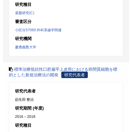
研究種目
基盤研究(C)
審査区分
小区分57060:外科系歯学関連
研究機関
慶應義塾大学
標準治療抵抗性口腔扁平上皮癌における癌間質細胞を標
的とした新規治療法の開発
研究代表者
研究代表者
莇生田 整治
研究期間 (年度)
2016 – 2018
研究種目