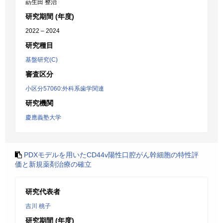
莇生田 整治
研究期間 (年度)
2022 – 2024
研究種目
基盤研究(C)
審査区分
小区分57060:外科系歯学関連
研究機関
慶應義塾大学
PDXモデルを用いたCD44v陽性口腔がん幹細胞の特性評
価と新規薬剤治療の確立
研究代表者
吉川 桃子
研究期間 (年度)