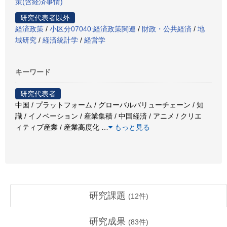
策(含経済事情)
研究代表者以外
経済政策
/
小区分07040:経済政策関連
/
財政・公共経済
/
地
域研究
/
経済統計学
/
経営学
キーワード
研究代表者
中国 / プラットフォーム / グローバルバリューチェーン / 知
識 / イノベーション / 産業集積 / 中国経済 / アニメ / クリエ
ィティブ産業 / 産業高度化
…
もっと見る
研究課題
(
12
件)
研究成果
(
83
件)