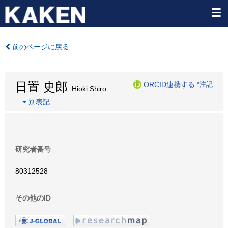
前のページに戻る
日置 史郎
ORCID連携する
*注記
Hioki Shiro
…
別表記
研究者番号
80312528
その他のID