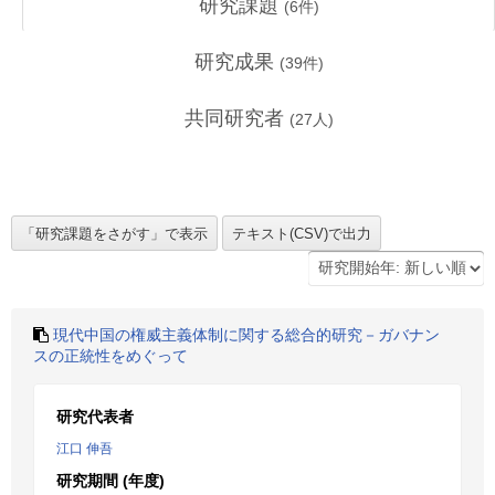
研究課題
(
6
件)
研究成果
(
39
件)
共同研究者
(
27
人)
現代中国の権威主義体制に関する総合的研究－ガバナン
スの正統性をめぐって
研究代表者
江口 伸吾
研究期間 (年度)