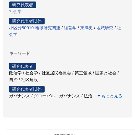
研究代表者
社会学
研究代表者以外
小区分80010:地域研究関連
/
経営学
/
東洋史
/
地域研究
/
社
会学
キーワード
研究代表者
政治学 / 社会学 / 社区居民委員会 / 第三領域 / 国家と社会 /
自治 / 社区建設
研究代表者以外
ガバナンス / グローバル・ガバナンス / 法治
…
もっと見る