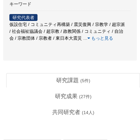
キーワード
研究代表者
仮設住宅 / コミュニティ再構築 / 震災復興 / 宗教学 / 超宗派
/ 社会福祉協議会 / 超宗教 / 政教関係 / コミュニティ / 自治
会 / 宗教団体 / 宗教者 / 東日本大震災
…
もっと見る
研究課題
(
5
件)
研究成果
(
27
件)
共同研究者
(
14
人)