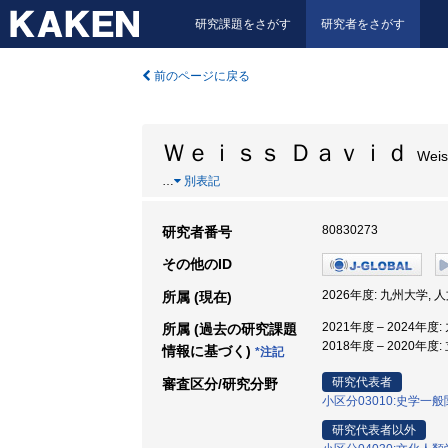
研究課題をさがす
研究者をさがす
前のページに戻る
Ｗｅｉｓｓ Ｄａｖｉｄ
Weis
…
別表記
80830273
研究者番号
その他のID
2026年度: 九州大学,
所属 (現在)
2021年度 – 2024年
所属 (過去の研究課題
2018年度 – 2020年度
情報に基づく)
*注記
研究代表者
審査区分/研究分野
小区分03010:史学一
研究代表者以外