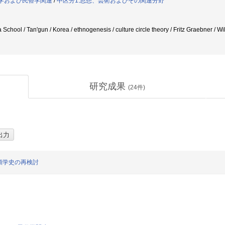
類学および民俗学関連
/
中区分1:思想、芸術およびその関連分野
a School / Tan'gun / Korea / ethnogenesis / culture circle theory / Fritz Graebner /
研究成果
(
24
件)
類学史の再検討