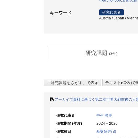
小区分04030:文化人
研究代表者
キーワード
Austria / Japan / Vienn
研究課題
(
3
件)
アーカイブ資料に基づく第二次世界大戦前後の人
研究代表者
中生 勝美
研究期間 (年度)
2024 – 2026
研究種目
基盤研究(B)