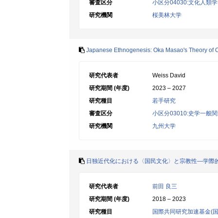
審査区分
小区分04030:文化人
研究機関
桜美林大学
Japanese Ethnogenesis: Oka Masao's Theory of Cu
研究代表者
Weiss David
研究期間 (年度)
2023 – 2027
研究種目
若手研究
審査区分
小区分03010:史学一般
研究機関
九州大学
日独近代化における〈国民文化〉と宗教性―学際
研究代表者
前田 良三
研究期間 (年度)
2018 – 2023
研究種目
国際共同研究加速基金(国